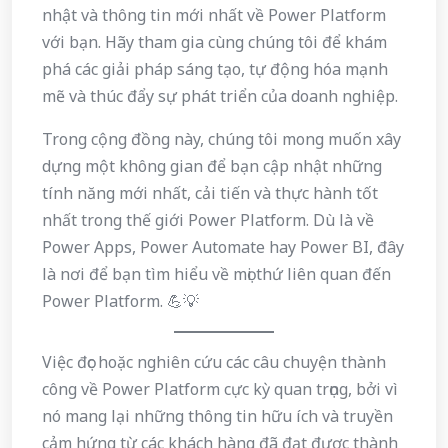
nhật và thông tin mới nhất về Power Platform
với bạn. Hãy tham gia cùng chúng tôi để khám
phá các giải pháp sáng tạo, tự động hóa mạnh
mẽ và thúc đẩy sự phát triển của doanh nghiệp.
Trong cộng đồng này, chúng tôi mong muốn xây
dựng một không gian để bạn cập nhật những
tính năng mới nhất, cải tiến và thực hành tốt
nhất trong thế giới Power Platform. Dù là về
Power Apps, Power Automate hay Power BI, đây
là nơi để bạn tìm hiểu về mọi thứ liên quan đến
Power Platform. 💪💡
Việc đọc hoặc nghiên cứu các câu chuyện thành
công về Power Platform cực kỳ quan trọng, bởi vì
nó mang lại những thông tin hữu ích và truyền
cảm hứng từ các khách hàng đã đạt được thành