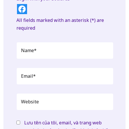
All fields marked with an asterisk (*) are
required
Lưu tên của tôi, email, và trang web