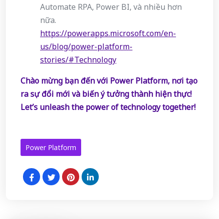
Automate RPA, Power BI, và nhiều hơn
nữa.
https://powerapps.microsoft.com/en-
us/blog/power-platform-
stories/#Technology
Chào mừng bạn đến với Power Platform, nơi tạo
ra sự đổi mới và biến ý tưởng thành hiện thực!
Let’s unleash the power of technology together!
Power Platform