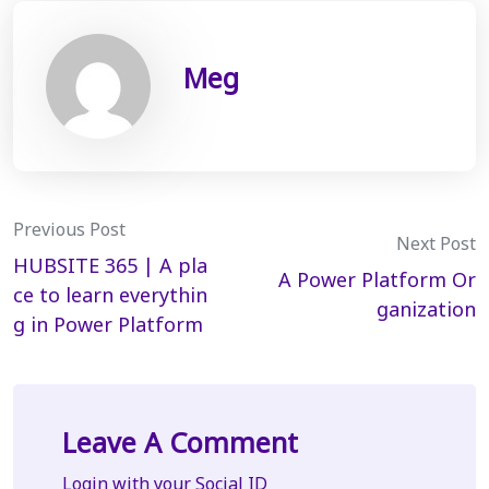
Meg
Post
Previous Post
Next Post
HUBSITE 365 | A pla
navigation
A Power Platform Or
ce to learn everythin
ganization
g in Power Platform
Leave A Comment
Login with your Social ID