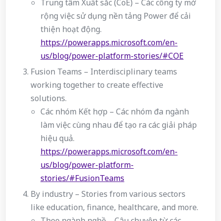
Trung tâm Xuất sắc (CoE) – Các công ty mở
rộng việc sử dụng nền tảng Power để cải
thiện hoạt động.
https://powerapps.microsoft.com/en-
us/blog/power-platform-stories/#COE
Fusion Teams – Interdisciplinary teams
working together to create effective
solutions.
Các nhóm Kết hợp – Các nhóm đa ngành
làm việc cùng nhau để tạo ra các giải pháp
hiệu quả.
https://powerapps.microsoft.com/en-
us/blog/power-platform-
stories/#FusionTeams
By industry – Stories from various sectors
like education, finance, healthcare, and more.
Theo ngành nghề – Câu chuyện từ các