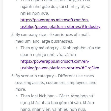
ngành như giáo dục, tài chính, y tế, và
nhiều hơn nữa.
https://powerapps.microsoft.com/en-
us/blog/power-platform-stories/#Industry
By company size – Experiences of small,
medium, and large businesses.
Theo quy mô công ty – Kinh nghiệm của các
doanh nghiệp nhỏ, vừa và lớn.
https://powerapps.microsoft.com/en-
us/blog/power-platform-stories/#OrgSize
By scenario category – Different use cases
covering assets, customers, employees, and
more.
Theo loại kịch bản – Các trường hợp sử
dụng khác nhau bao gồm tài sản, khách
hàng, nhân viên, và nhiều hơn nữa.