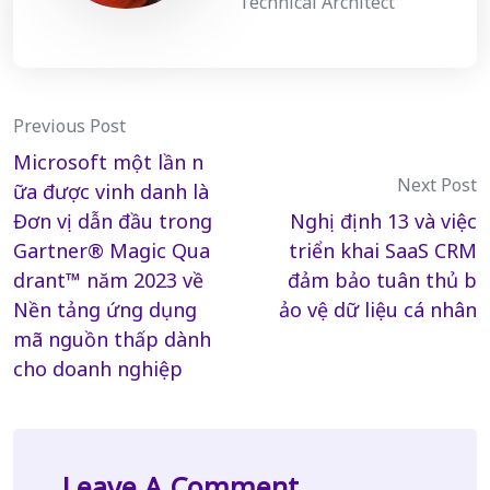
Technical Architect
Post
Previous Post
Microsoft một lần n
navigation
Next Post
ữa được vinh danh là
Đơn vị dẫn đầu trong
Nghị định 13 và việc
Gartner® Magic Qua
triển khai SaaS CRM
drant™ năm 2023 về
đảm bảo tuân thủ b
Nền tảng ứng dụng
ảo vệ dữ liệu cá nhân
mã nguồn thấp dành
cho doanh nghiệp
Leave A Comment