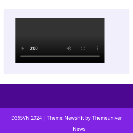
D365VN 2024 | Theme: NewsHit by
Themeuniver
News