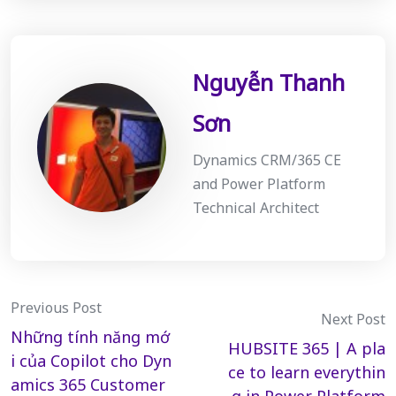
Nguyễn Thanh
Sơn
Dynamics CRM/365 CE
and Power Platform
Technical Architect
Post
Previous Post
Next Post
Những tính năng mớ
navigation
HUBSITE 365 | A pla
i của Copilot cho Dyn
ce to learn everythin
amics 365 Customer