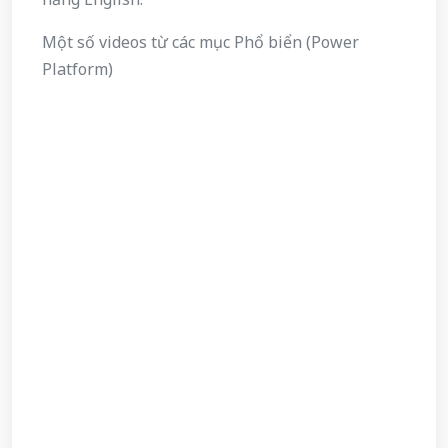
Một số videos từ các mục Phổ biển (Power
Platform)