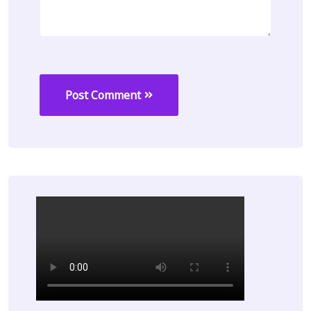
Post Comment