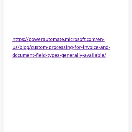
https://powerautomate.microsoft.com/en-
us/blog/custom-processing-for-invoice-and-
document-field-types-generally-available/