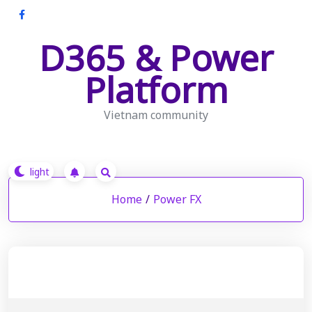
Skip
to
D365 & Power
content
Platform
Vietnam community
Home
/
Power FX