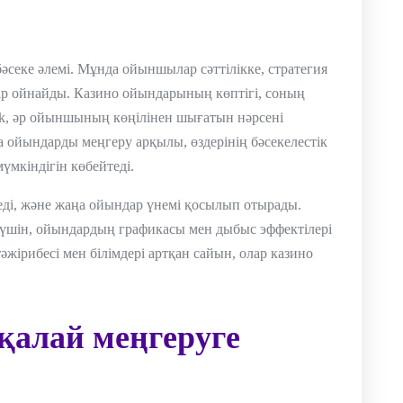
әсеке әлемі. Мұнда ойыншылар сәттілікке, стратегия
ар ойнайды. Казино ойындарының көптігі, соның
jack, әр ойыншының көңілінен шығатын нәрсені
 ойындарды меңгеру арқылы, өздерінің бәсекелестік
үмкіндігін көбейтеді.
ді, және жаңа ойындар үнемі қосылып отырады.
ін, ойындардың графикасы мен дыбыс эффектілері
рибесі мен білімдері артқан сайын, олар казино
қалай меңгеруге