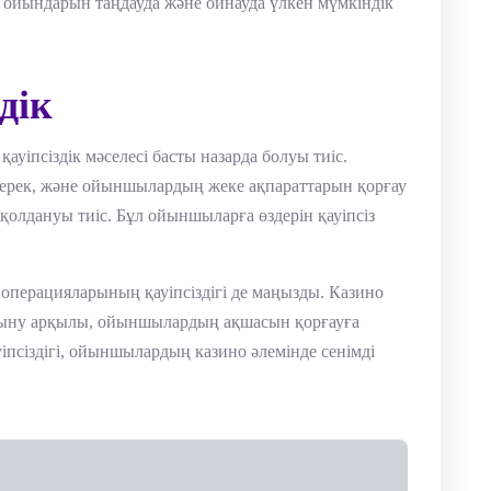
ойындарын таңдауда және ойнауда үлкен мүмкіндік
дік
ауіпсіздік мәселесі басты назарда болуы тиіс.
ерек, және ойыншылардың жеке ақпараттарын қорғау
 қолдануы тиіс. Бұл ойыншыларға өздерін қауіпсіз
ерацияларының қауіпсіздігі де маңызды. Казино
 ұсыну арқылы, ойыншылардың ақшасын қорғауға
іпсіздігі, ойыншылардың казино әлемінде сенімді