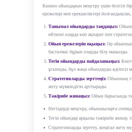
Казино ойындарын меңгеру үшін белгілі б
ережелері мен ерекшеліктері болғандықтан
Танымал ойындарды таңдаңыз:
Ойынш
өйткені оларда көп ақпарат пен стратеги
Ойын ережелерін оқыңыз:
Әр ойынның 
басталмас бұрын оларды білу маңызды.
Тегін ойындарды пайдаланыңыз:
Көпте
ұсынады, бұл жаңа ойындарды қауіпсіз м
Стратегияларды зерттеңіз:
Ойынның түр
жету мүмкіндігін арттырады.
Тәжірибе жинаңыз:
Ойын барысында тә
Негіздерді меңгеру, ойыншыларға сенімді
Тегін ойындар арқылы тәжірибе жинау, т
Стратегияларды зерттеу, жеңіске жету мү