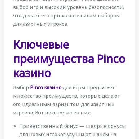
выбор игр и высокий уровень безопасности,
что делает его привлекательным выбором
для азартных игроков.
Ключевые
преимущества Pinco
казино
Выбор
Pinco казино
для игры предлагает
множество преимуществ, которые делают
его идеальным вариантом для азартных
игроков. Вот некоторые из них:
Приветственный бонус — щедрые бонусы
для новых игроков улучшают шансы на