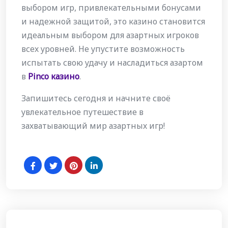
выбором игр, привлекательными бонусами
и надежной защитой, это казино становится
идеальным выбором для азартных игроков
всех уровней. Не упустите возможность
испытать свою удачу и насладиться азартом
в
Pinco казино
.
Запишитесь сегодня и начните своё
увлекательное путешествие в
захватывающий мир азартных игр!