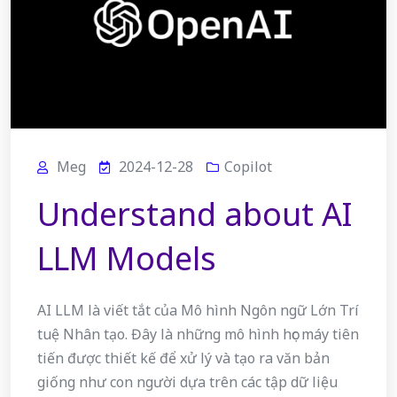
Meg
2024-12-28
Copilot
Understand about AI
LLM Models
AI LLM là viết tắt của Mô hình Ngôn ngữ Lớn Trí
tuệ Nhân tạo. Đây là những mô hình học máy tiên
tiến được thiết kế để xử lý và tạo ra văn bản
giống như con người dựa trên các tập dữ liệu