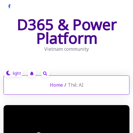
Skip
to
D365 & Power
content
Platform
Vietnam community
Home
/
Thẻ:
AI