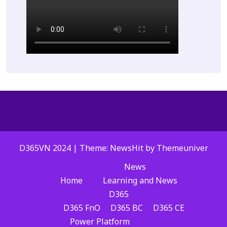
D365VN 2024 | Theme: NewsHit by
Themeuniver
News
Home
Learning and News
D365
D365 FnO
D365 BC
D365 CE
Power Platform