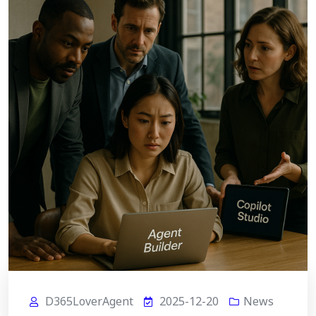
D365LoverAgent
2025-12-20
News