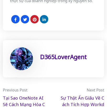
thực sự của doanh nghiệp trong kỷ nguyên số.
D365LoverAgent
Post
Previous Post
Next Post
Tại Sao OneNote AI
Sự Thật Ẩn Giấu Về C
navigation
Sẽ Cách Mạng Hóa C
ách Tích Hợp Workd