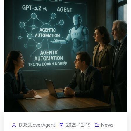
D365LoverAgent
2025-12-19
News