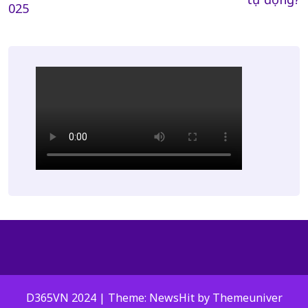
025
D365VN 2024 | Theme: NewsHit by
Themeuniver