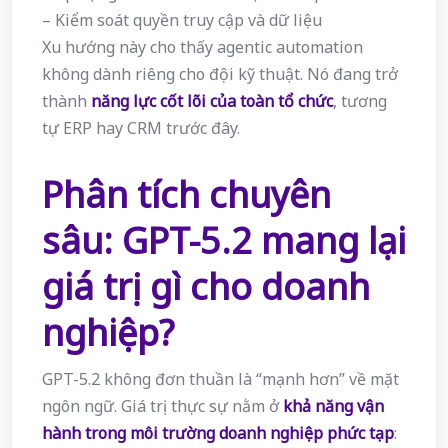
– Kiểm soát quyền truy cập và dữ liệu
Xu hướng này cho thấy agentic automation
không dành riêng cho đội kỹ thuật. Nó đang trở
thành
năng lực cốt lõi của toàn tổ chức
, tương
tự ERP hay CRM trước đây.
Phân tích chuyên
sâu: GPT-5.2 mang lại
giá trị gì cho doanh
nghiệp?
GPT-5.2 không đơn thuần là “mạnh hơn” về mặt
ngôn ngữ. Giá trị thực sự nằm ở
khả năng vận
hành trong môi trường doanh nghiệp phức tạp
: