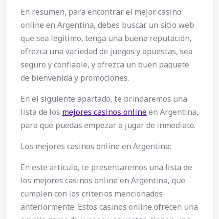
En resumen, para encontrar el mejor casino
online en Argentina, debes buscar un sitio web
que sea legítimo, tenga una buena reputación,
ofrezca una variedad de juegos y apuestas, sea
seguro y confiable, y ofrezca un buen paquete
de bienvenida y promociones.
En el siguiente apartado, te brindaremos una
lista de los
mejores casinos online
en Argentina,
para que puedas empezar a jugar de inmediato.
Los mejores casinos online en Argentina:
En este artículo, te presentaremos una lista de
los mejores casinos online en Argentina, que
cumplen con los criterios mencionados
anteriormente. Estos casinos online ofrecen una