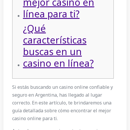
mejor casino en
línea para ti?
¿Qué
características
buscas en un
casino en línea?
Si estás buscando un casino online confiable y
seguro en Argentina, has llegado al lugar
correcto. En este artículo, te brindaremos una
guía detallada sobre cómo encontrar el mejor
casino online para ti.