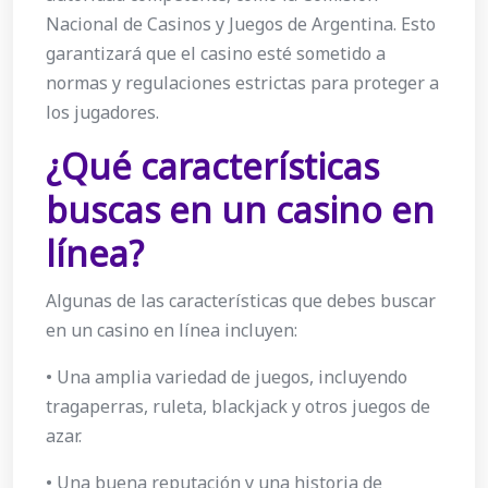
Nacional de Casinos y Juegos de Argentina. Esto
garantizará que el casino esté sometido a
normas y regulaciones estrictas para proteger a
los jugadores.
¿Qué características
buscas en un casino en
línea?
Algunas de las características que debes buscar
en un casino en línea incluyen:
• Una amplia variedad de juegos, incluyendo
tragaperras, ruleta, blackjack y otros juegos de
azar.
• Una buena reputación y una historia de