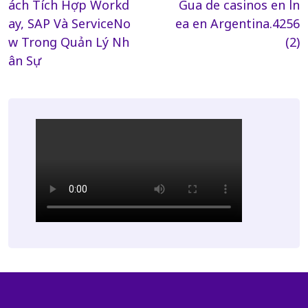
navigation
ách Tích Hợp Workd
Gua de casinos en ln
ay, SAP Và ServiceNo
ea en Argentina.4256
w Trong Quản Lý Nh
(2)
ân Sự