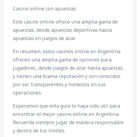
Casino online con apuestas:
Este casino online ofrece una amplia gama de
apuestas, desde apuestas deportivas hasta
apuestas en juegos de azar.
En resumen, estos casinos online en Argentina
ofrecen una amplia gama de opciones para
jugadores, desde juegos de azar hasta apuestas,
y tienen una buena reputación y son conocidos
por ser transparentes y honestos en sus
operaciones.
Esperamos que esta guía te haya sido útil para
encontrar el mejor casino online en Argentina.
Recuerda siempre jugar de manera responsable
y dentro de tus límites.