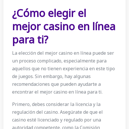
¿Cómo elegir el
mejor casino en línea
para ti?
La elección del mejor casino en línea puede ser
un proceso complicado, especialmente para
aquellos que no tienen experiencia en este tipo
de juegos. Sin embargo, hay algunas
recomendaciones que pueden ayudarte a
encontrar el mejor casino en línea para ti.
Primero, debes considerar la licencia y la
regulación del casino. Asegúrate de que el
casino esté licenciado y regulado por una
autoridad competente, como la Comisión