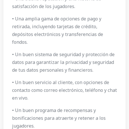
satisfacción de los jugadores.
• Una amplia gama de opciones de pago y
retirada, incluyendo tarjetas de crédito,
depósitos electrónicos y transferencias de
fondos.
• Un buen sistema de seguridad y protección de
datos para garantizar la privacidad y seguridad
de tus datos personales y financieros.
• Un buen servicio al cliente, con opciones de
contacto como correo electrónico, teléfono y chat
en vivo.
• Un buen programa de recompensas y
bonificaciones para atraerte y retener a los
jugadores.