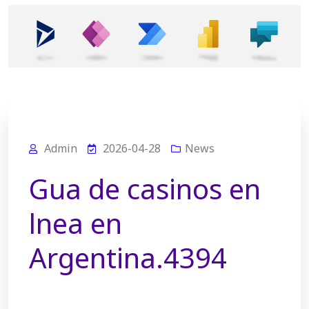
Admin
2026-04-28
News
Gua de casinos en
lnea en
Argentina.4394