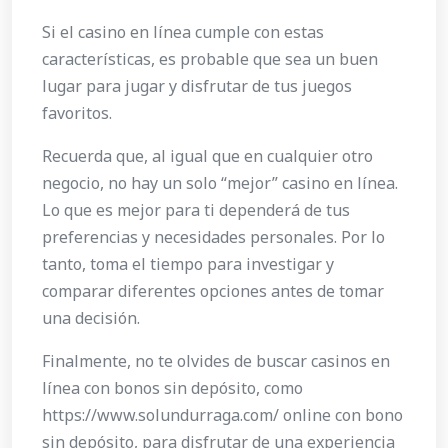
Si el casino en línea cumple con estas
características, es probable que sea un buen
lugar para jugar y disfrutar de tus juegos
favoritos.
Recuerda que, al igual que en cualquier otro
negocio, no hay un solo “mejor” casino en línea.
Lo que es mejor para ti dependerá de tus
preferencias y necesidades personales. Por lo
tanto, toma el tiempo para investigar y
comparar diferentes opciones antes de tomar
una decisión.
Finalmente, no te olvides de buscar casinos en
línea con bonos sin depósito, como
https://www.solundurraga.com/ online con bono
sin depósito, para disfrutar de una experiencia