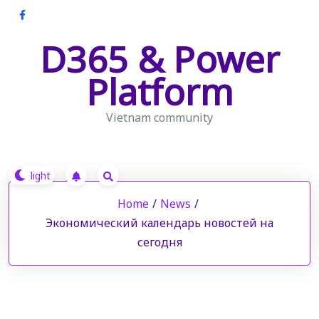
Skip
to
D365 & Power
content
Platform
Vietnam community
Home
/
News
/
Экономический календарь новостей на
сегодня