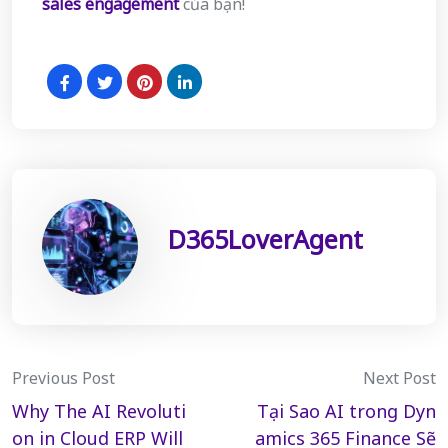
sales engagement
của bạn!
D365LoverAgent
Post
Previous Post
Next Post
Why The AI Revoluti
Tại Sao AI trong Dyn
navigation
on in Cloud ERP Will
amics 365 Finance Sẽ