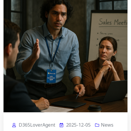
D365LoverAgent
2025-12-05
News