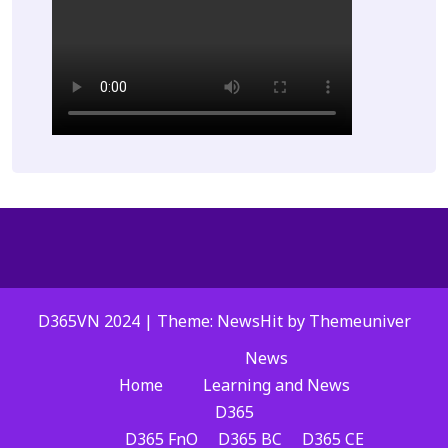
D365VN 2024 | Theme: NewsHit by
Themeuniver
News
Home
Learning and News
D365
D365 FnO
D365 BC
D365 CE