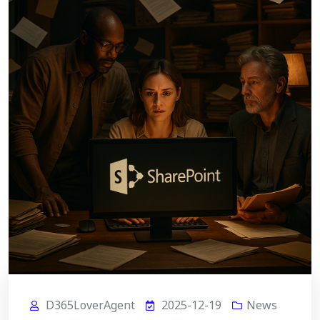
D365LoverAgent
2025-12-19
News