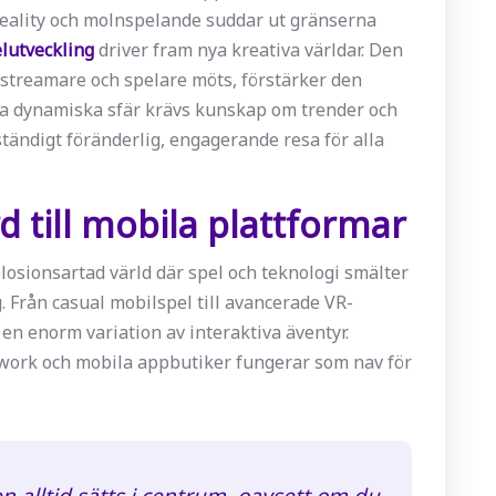
l reality och molnspelande suddar ut gränserna
lutveckling
driver fram nya kreativa världar. Den
streamare och spelare möts, förstärker den
nna dynamiska sfär krävs kunskap om trender och
 ständigt föränderlig, engagerande resa för alla
d till mobila plattformar
losionsartad värld där spel och teknologi smälter
Från casual mobilspel till avancerade VR-
n enorm variation av interaktiva äventyr.
work och mobila appbutiker fungerar som nav för