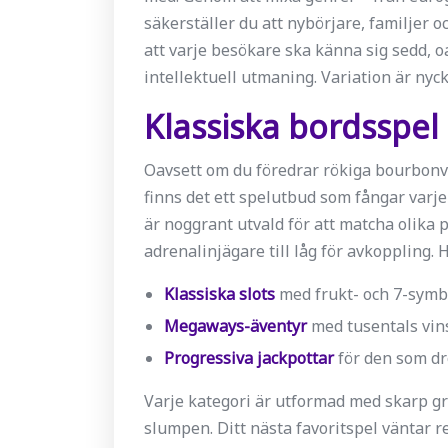
säkerställer du att nybörjare, familjer o
att varje besökare ska känna sig sedd, o
intellektuell utmaning. Variation är nyc
Klassiska bordsspe
Oavsett om du föredrar rökiga bourbonvi
finns det ett spelutbud som fångar var
är noggrant utvald för att matcha olika p
adrenalinjägare till låg för avkoppling. H
Klassiska slots
med frukt- och 7-symbol
Megaways-äventyr
med tusentals vins
Progressiva jackpottar
för den som dr
Varje kategori är utformad med skarp g
slumpen. Ditt nästa favoritspel väntar r