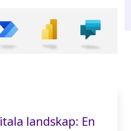
itala landskap: En