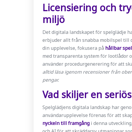
Licensiering och tr
miljö
Det digitala landskapet för spelglädje 
erbjuder allt från snabba mobilspel till 
din upplevelse, fokusera på
hållbar spel
med transparenta system för lootlådor o
använder procedurgenerering för att sk
alltid läsa igenom recensioner från ober
pengar.
Vad skiljer en seriö
Spelglädjens digitala landskap har geno
användarupplevelse förenas för att sk
nyckeln till framgång
i denna utveckling,
och AI för att skräddarsy utmaningar so