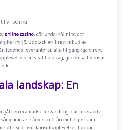
rt här och nu
av
online casino
, där underhållning och
digital miljö. Upptäck ett brett utbud av
n ledande leverantörer, alla tillgängliga direkt
lupplevelse med snabba uttag, generösa bonusar
ande.
ala landskap: En
mgått en dramatisk förvandling, där interaktiv
 mångsidig än någonsin. Från mobilspel som
berättelsedrivna konsolupplevelser, formar