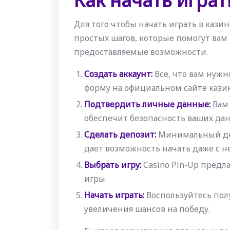
Как начать играт
Для того чтобы начать играть в кази
простых шагов, которые помогут вам
предоставляемые возможности.
Создать аккаунт:
Все, что вам нужн
форму на официальном сайте кази
Подтвердить личные данные:
Вам 
обеспечит безопасность ваших да
Сделать депозит:
Минимальный депо
дает возможность начать даже с н
Выбрать игру:
Casino Pin-Up предла
игры.
Начать играть:
Воспользуйтесь пол
увеличения шансов на победу.