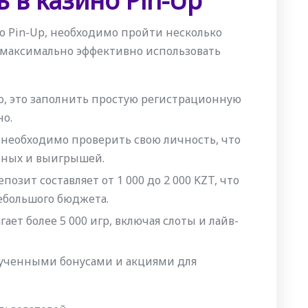
ь в казино Pin-Up
но Pin-Up, необходимо пройти несколько
 максимально эффективно использовать
о, это заполнить простую регистрационную
но.
необходимо проверить свою личность, что
нных и выигрышей.
зит составляет от 1 000 до 2 000 KZT, что
ебольшого бюджета.
гает более 5 000 игр, включая слоты и лайв-
ученными бонусами и акциями для