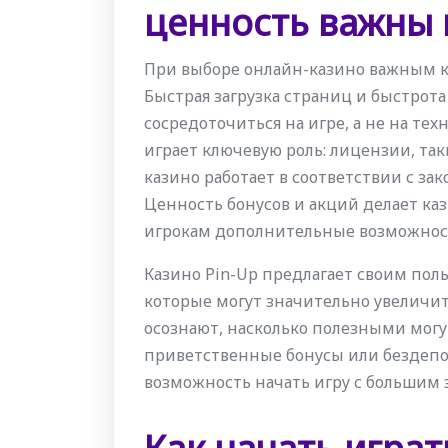
ценность важны 
При выборе онлайн-казино важным кр
Быстрая загрузка страниц и быстрот
сосредоточиться на игре, а не на те
играет ключевую роль: лицензии, так
казино работает в соответствии с за
Ценность бонусов и акций делает ка
игрокам дополнительные возможнос
Казино Pin-Up предлагает своим пол
которые могут значительно увеличит
осознают, насколько полезными могу
приветственные бонусы или бездепо
возможность начать игру с большим 