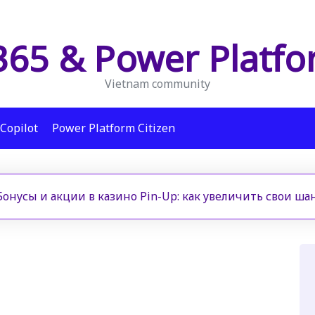
65 & Power Platf
Vietnam community
Copilot
Power Platform Citizen
Бонусы и акции в казино Pin-Up: как увеличить свои ш