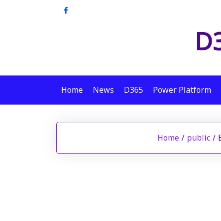
Skip
to
D3
content
Home
News
D365
Power Platform
Home
/
public
/