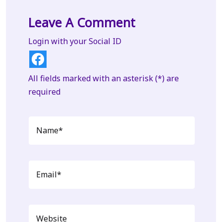
Leave A Comment
Login with your Social ID
All fields marked with an asterisk (*) are
required