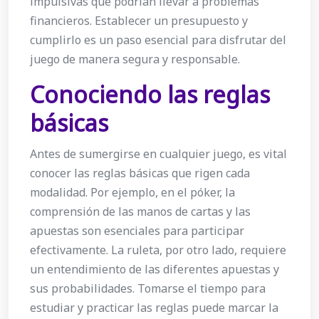
impulsivas que podrían llevar a problemas
financieros. Establecer un presupuesto y
cumplirlo es un paso esencial para disfrutar del
juego de manera segura y responsable.
Conociendo las reglas
básicas
Antes de sumergirse en cualquier juego, es vital
conocer las reglas básicas que rigen cada
modalidad. Por ejemplo, en el póker, la
comprensión de las manos de cartas y las
apuestas son esenciales para participar
efectivamente. La ruleta, por otro lado, requiere
un entendimiento de las diferentes apuestas y
sus probabilidades. Tomarse el tiempo para
estudiar y practicar las reglas puede marcar la