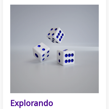
Explorando