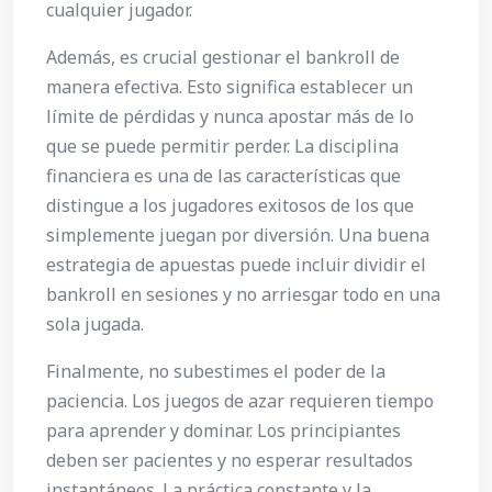
cualquier jugador.
Además, es crucial gestionar el bankroll de
manera efectiva. Esto significa establecer un
límite de pérdidas y nunca apostar más de lo
que se puede permitir perder. La disciplina
financiera es una de las características que
distingue a los jugadores exitosos de los que
simplemente juegan por diversión. Una buena
estrategia de apuestas puede incluir dividir el
bankroll en sesiones y no arriesgar todo en una
sola jugada.
Finalmente, no subestimes el poder de la
paciencia. Los juegos de azar requieren tiempo
para aprender y dominar. Los principiantes
deben ser pacientes y no esperar resultados
instantáneos. La práctica constante y la