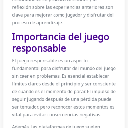
reflexión sobre las experiencias anteriores son
clave para mejorar como jugador y disfrutar del
proceso de aprendizaje.
Importancia del juego
responsable
El juego responsable es un aspecto
fundamental para disfrutar del mundo del juego
sin caer en problemas. Es esencial establecer
límites claros desde el principio y ser consciente
de cuándo es el momento de parar. El impulso de
seguir jugando después de una pérdida puede
ser tentador, pero reconocer estos momentos es
vital para evitar consecuencias negativas.
Además, las plataformas de juego suelen