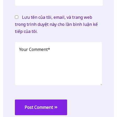
Lưu tên của tôi, email, và trang web
trong trình duyệt này cho lần bình luận kế
tiếp của tôi.
Post Comment