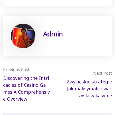
Admin
Post
Previous Post
Next Post
Discovering the Intri
navigation
Zwycięskie strategie
cacies of Casino Ga
Jak maksymalizować
mes A Comprehensiv
zyski w kasynie
e Overview