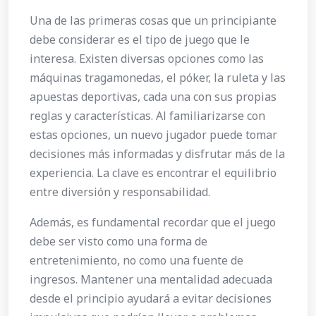
Una de las primeras cosas que un principiante
debe considerar es el tipo de juego que le
interesa. Existen diversas opciones como las
máquinas tragamonedas, el póker, la ruleta y las
apuestas deportivas, cada una con sus propias
reglas y características. Al familiarizarse con
estas opciones, un nuevo jugador puede tomar
decisiones más informadas y disfrutar más de la
experiencia. La clave es encontrar el equilibrio
entre diversión y responsabilidad.
Además, es fundamental recordar que el juego
debe ser visto como una forma de
entretenimiento, no como una fuente de
ingresos. Mantener una mentalidad adecuada
desde el principio ayudará a evitar decisiones