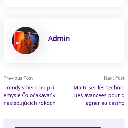
Admin
Post
Previous Post
Next Post
Trendy v hernom pri
Maîtriser les techniq
navigation
emysle Čo očakávať v
ues avancées pour g
nasledujúcich rokoch
agner au casino