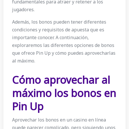
fundamentales para atraer y retener a los
jugadores.
Además, los bonos pueden tener diferentes
condiciones y requisitos de apuesta que es
importante conocer. A continuación,
exploraremos las diferentes opciones de bonos
que ofrece Pin Up y cómo puedes aprovecharlas
al máximo.
Cómo aprovechar al
máximo los bonos en
Pin Up
Aprovechar los bonos en un casino en línea
puede parecer complicado, pero siguiendo unos