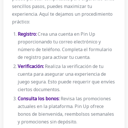
sencillos pasos, puedes maximizar tu
experiencia. Aquí te dejamos un procedimiento
práctico:
Registro:
Crea una cuenta en Pin Up
proporcionando tu correo electrónico y
número de teléfono. Completa el formulario
de registro para activar tu cuenta.
Verificación:
Realiza la verificación de tu
cuenta para asegurar una experiencia de
juego segura. Esto puede requerir que envíes
ciertos documentos.
Consulta los bonos:
Revisa las promociones
actuales en la plataforma. Pin Up ofrece
bonos de bienvenida, reembolsos semanales
y promociones sin depósito.