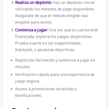
Realiza un depósito:
Haz un depósito inicial
utilizando los métodos de pago disponibles.
Asegúrate de que el método elegido sea
elegible para bonos.
Comienza a jugar:
Una vez que tu cuenta esté
financiada, explora los juegos disponibles.
Prueba suerte en las tragamonedas,
blackjack, o apuestas deportivas.
Regístrate fácilmente y comienza a jugar en
minutos.
Verificación rápida para una experiencia de
juego segura.
Acceso a promociones atractivas y
bonificaciones.