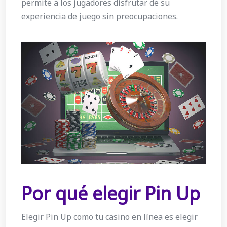
permite a los jugadores disfrutar de su
experiencia de juego sin preocupaciones.
Por qué elegir Pin Up
Elegir Pin Up como tu casino en línea es elegir