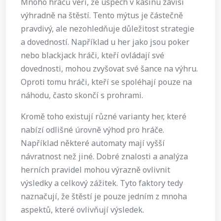
Mnoho hráčů věří, že úspěch v kasinu závisí
výhradně na štěstí. Tento mýtus je částečně
pravdivý, ale nezohledňuje důležitost strategie
a dovedností. Například u her jako jsou poker
nebo blackjack hráči, kteří ovládají své
dovednosti, mohou zvyšovat své šance na výhru.
Oproti tomu hráči, kteří se spoléhají pouze na
náhodu, často skončí s prohrami.
Kromě toho existují různé varianty her, které
nabízí odlišné úrovně výhod pro hráče.
Například některé automaty mají vyšší
návratnost než jiné. Dobré znalosti a analýza
herních pravidel mohou výrazně ovlivnit
výsledky a celkový zážitek. Tyto faktory tedy
naznačují, že štěstí je pouze jedním z mnoha
aspektů, které ovlivňují výsledek.