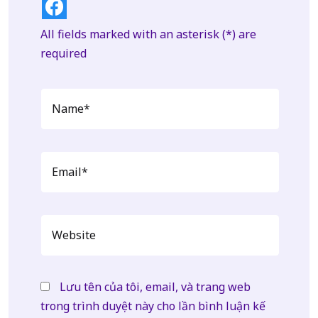
All fields marked with an asterisk (*) are
required
Lưu tên của tôi, email, và trang web
trong trình duyệt này cho lần bình luận kế