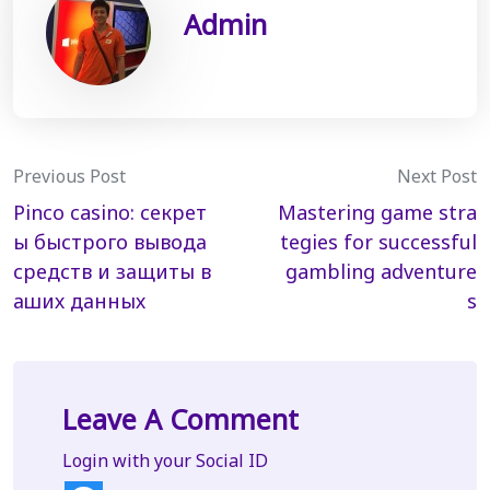
Admin
Post
Previous Post
Next Post
Pinco casino: секрет
Mastering game stra
navigation
ы быстрого вывода
tegies for successful
средств и защиты в
gambling adventure
аших данных
s
Leave A Comment
Login with your Social ID