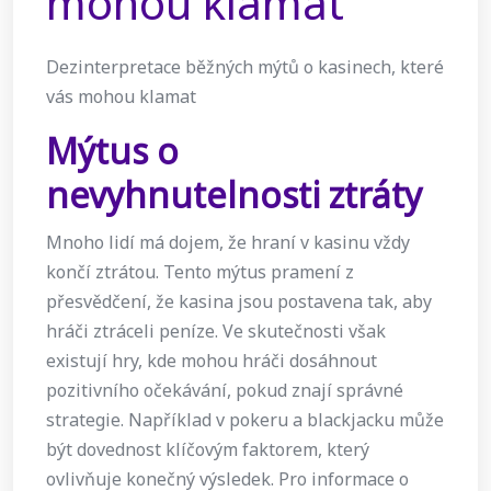
mohou klamat
Dezinterpretace běžných mýtů o kasinech, které
vás mohou klamat
Mýtus o
nevyhnutelnosti ztráty
Mnoho lidí má dojem, že hraní v kasinu vždy
končí ztrátou. Tento mýtus pramení z
přesvědčení, že kasina jsou postavena tak, aby
hráči ztráceli peníze. Ve skutečnosti však
existují hry, kde mohou hráči dosáhnout
pozitivního očekávání, pokud znají správné
strategie. Například v pokeru a blackjacku může
být dovednost klíčovým faktorem, který
ovlivňuje konečný výsledek. Pro informace o