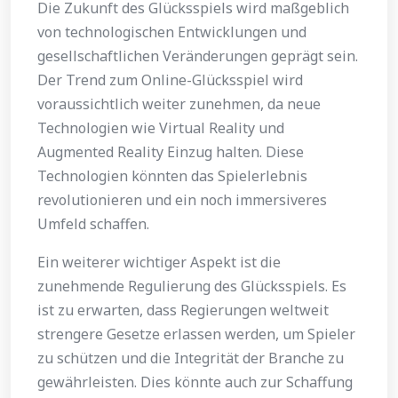
Die Zukunft des Glücksspiels wird maßgeblich
von technologischen Entwicklungen und
gesellschaftlichen Veränderungen geprägt sein.
Der Trend zum Online-Glücksspiel wird
voraussichtlich weiter zunehmen, da neue
Technologien wie Virtual Reality und
Augmented Reality Einzug halten. Diese
Technologien könnten das Spielerlebnis
revolutionieren und ein noch immersiveres
Umfeld schaffen.
Ein weiterer wichtiger Aspekt ist die
zunehmende Regulierung des Glücksspiels. Es
ist zu erwarten, dass Regierungen weltweit
strengere Gesetze erlassen werden, um Spieler
zu schützen und die Integrität der Branche zu
gewährleisten. Dies könnte auch zur Schaffung