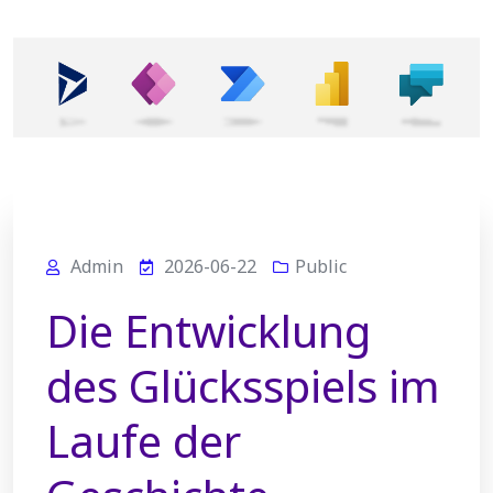
Admin
2026-06-22
Public
Die Entwicklung
des Glücksspiels im
Laufe der