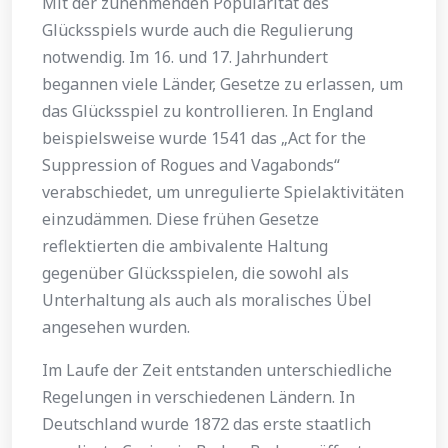
Mit der zunehmenden Popularität des
Glücksspiels wurde auch die Regulierung
notwendig. Im 16. und 17. Jahrhundert
begannen viele Länder, Gesetze zu erlassen, um
das Glücksspiel zu kontrollieren. In England
beispielsweise wurde 1541 das „Act for the
Suppression of Rogues and Vagabonds“
verabschiedet, um unregulierte Spielaktivitäten
einzudämmen. Diese frühen Gesetze
reflektierten die ambivalente Haltung
gegenüber Glücksspielen, die sowohl als
Unterhaltung als auch als moralisches Übel
angesehen wurden.
Im Laufe der Zeit entstanden unterschiedliche
Regelungen in verschiedenen Ländern. In
Deutschland wurde 1872 das erste staatlich