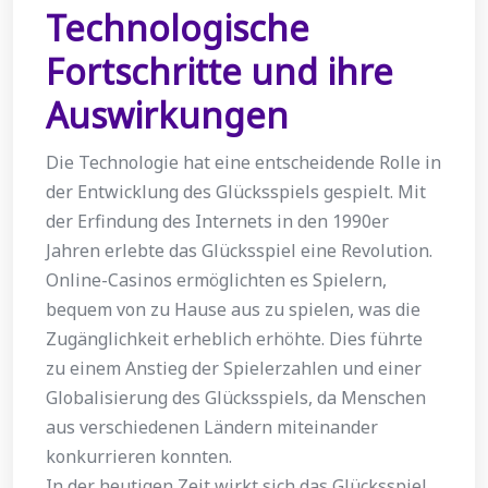
Technologische
Fortschritte und ihre
Auswirkungen
Die Technologie hat eine entscheidende Rolle in
der Entwicklung des Glücksspiels gespielt. Mit
der Erfindung des Internets in den 1990er
Jahren erlebte das Glücksspiel eine Revolution.
Online-Casinos ermöglichten es Spielern,
bequem von zu Hause aus zu spielen, was die
Zugänglichkeit erheblich erhöhte. Dies führte
zu einem Anstieg der Spielerzahlen und einer
Globalisierung des Glücksspiels, da Menschen
aus verschiedenen Ländern miteinander
konkurrieren konnten.
In der heutigen Zeit wirkt sich das Glücksspiel