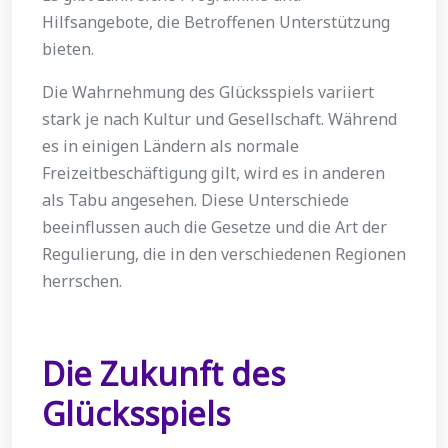
Hilfsangebote, die Betroffenen Unterstützung
bieten.
Die Wahrnehmung des Glücksspiels variiert
stark je nach Kultur und Gesellschaft. Während
es in einigen Ländern als normale
Freizeitbeschäftigung gilt, wird es in anderen
als Tabu angesehen. Diese Unterschiede
beeinflussen auch die Gesetze und die Art der
Regulierung, die in den verschiedenen Regionen
herrschen.
Die Zukunft des
Glücksspiels