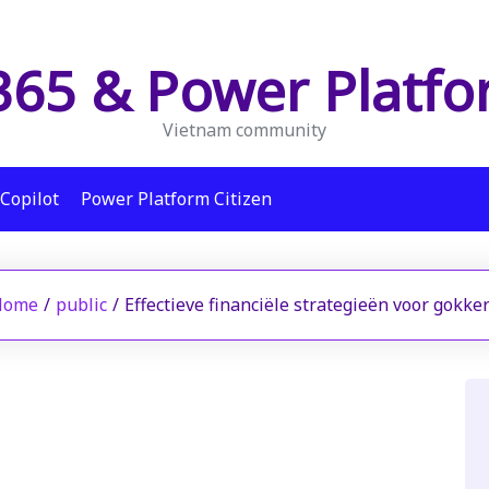
65 & Power Platf
Vietnam community
Copilot
Power Platform Citizen
Home
/
public
/
Effectieve financiële strategieën voor gokke