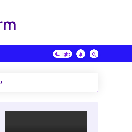
orm
rs