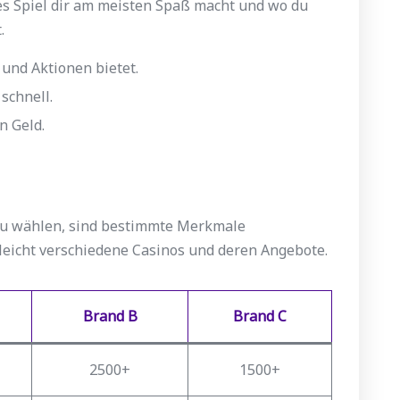
es Spiel dir am meisten Spaß macht und wo du
.
 und Aktionen bietet.
 schnell.
n Geld.
zu wählen, sind bestimmte Merkmale
gleicht verschiedene Casinos und deren Angebote.
Brand B
Brand C
2500+
1500+