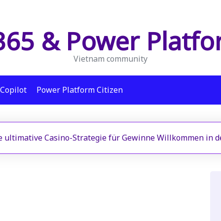
65 & Power Platf
Vietnam community
Copilot
Power Platform Citizen
ie ultimative Casino-Strategie für Gewinne Willkommen in 