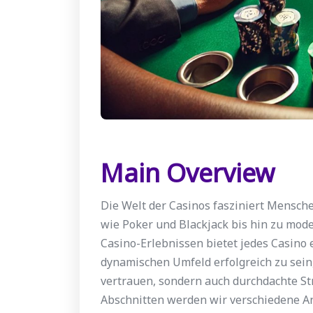
Main Overview
Die Welt der Casinos fasziniert Mensche
wie Poker und Blackjack bis hin zu mo
Casino-Erlebnissen bietet jedes Casino 
dynamischen Umfeld erfolgreich zu sein, 
vertrauen, sondern auch durchdachte S
Abschnitten werden wir verschiedene An