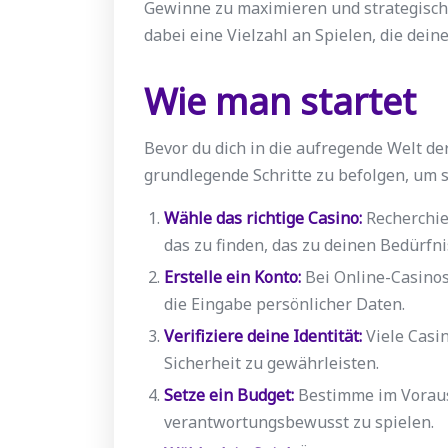
Gewinne zu maximieren und strategisch k
dabei eine Vielzahl an Spielen, die dein
Wie man startet
Bevor du dich in die aufregende Welt der 
grundlegende Schritte zu befolgen, um si
Wähle das richtige Casino:
Recherchie
das zu finden, das zu deinen Bedürfni
Erstelle ein Konto:
Bei Online-Casinos 
die Eingabe persönlicher Daten.
Verifiziere deine Identität:
Viele Casin
Sicherheit zu gewährleisten.
Setze ein Budget:
Bestimme im Voraus, 
verantwortungsbewusst zu spielen.