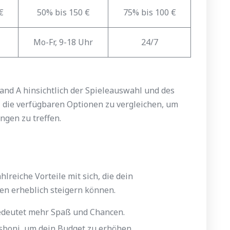
€
50% bis 150 €
75% bis 100 €
Mo-Fr, 9-18 Uhr
24/7
rand A hinsichtlich der Spieleauswahl und des
h, die verfügbaren Optionen zu vergleichen, um
ngen zu treffen.
lreiche Vorteile mit sich, die dein
n erheblich steigern können.
edeutet mehr Spaß und Chancen.
boni, um dein Budget zu erhöhen.