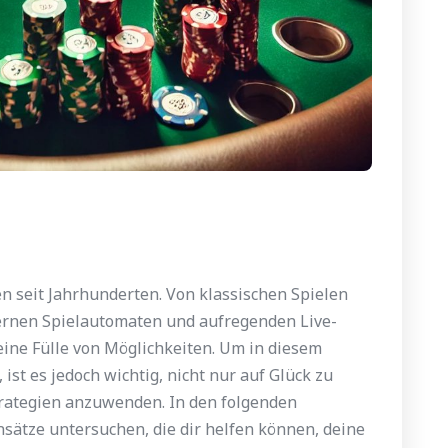
n seit Jahrhunderten. Von klassischen Spielen
dernen Spielautomaten und aufregenden Live-
eine Fülle von Möglichkeiten. Um in diesem
ist es jedoch wichtig, nicht nur auf Glück zu
trategien anzuwenden. In den folgenden
sätze untersuchen, die dir helfen können, deine