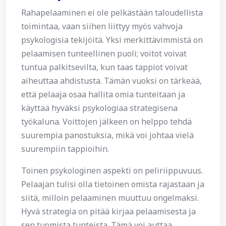
Rahapelaaminen ei ole pelkästään taloudellista
toimintaa, vaan siihen liittyy myös vahvoja
psykologisia tekijöitä. Yksi merkittävimmistä on
pelaamisen tunteellinen puoli; voitot voivat
tuntua palkitsevilta, kun taas tappiot voivat
aiheuttaa ahdistusta. Tämän vuoksi on tärkeää,
että pelaaja osaa hallita omia tunteitaan ja
käyttää hyväksi psykologiaa strategisena
työkaluna. Voittojen jälkeen on helppo tehdä
suurempia panostuksia, mikä voi johtaa vielä
suurempiin tappioihin.
Toinen psykologinen aspekti on peliriippuvuus.
Pelaajan tulisi olla tietoinen omista rajastaan ja
siitä, milloin pelaaminen muuttuu ongelmaksi.
Hyvä strategia on pitää kirjaa pelaamisesta ja
sen tuomista tunteista. Tämä voi auttaa