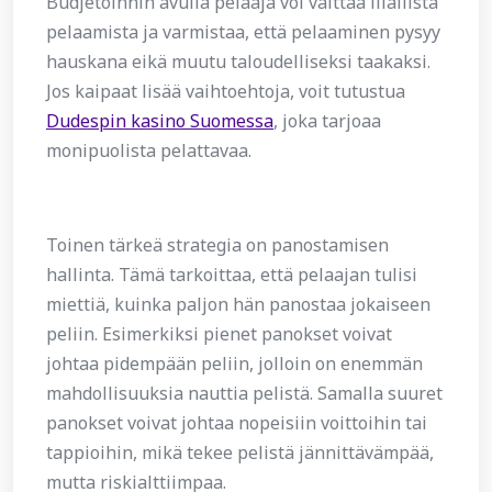
Budjetoinnin avulla pelaaja voi välttää liiallista
pelaamista ja varmistaa, että pelaaminen pysyy
hauskana eikä muutu taloudelliseksi taakaksi.
Jos kaipaat lisää vaihtoehtoja, voit tutustua
Dudespin kasino Suomessa
, joka tarjoaa
monipuolista pelattavaa.
Toinen tärkeä strategia on panostamisen
hallinta. Tämä tarkoittaa, että pelaajan tulisi
miettiä, kuinka paljon hän panostaa jokaiseen
peliin. Esimerkiksi pienet panokset voivat
johtaa pidempään peliin, jolloin on enemmän
mahdollisuuksia nauttia pelistä. Samalla suuret
panokset voivat johtaa nopeisiin voittoihin tai
tappioihin, mikä tekee pelistä jännittävämpää,
mutta riskialttiimpaa.