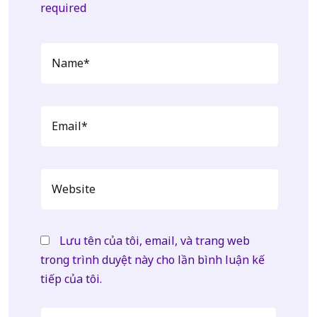
required
Lưu tên của tôi, email, và trang web
trong trình duyệt này cho lần bình luận kế
tiếp của tôi.