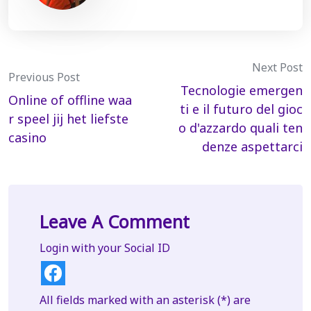
Post
Next Post
Previous Post
Tecnologie emergen
navigation
Online of offline waa
ti e il futuro del gioc
r speel jij het liefste
o d'azzardo quali ten
casino
denze aspettarci
Leave A Comment
Login with your Social ID
All fields marked with an asterisk (*) are