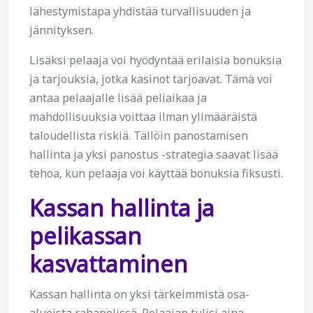
lähestymistapa yhdistää turvallisuuden ja
jännityksen.
Lisäksi pelaaja voi hyödyntää erilaisia bonuksia
ja tarjouksia, jotka kasinot tarjoavat. Tämä voi
antaa pelaajalle lisää peliaikaa ja
mahdollisuuksia voittaa ilman ylimääräistä
taloudellista riskiä. Tällöin panostamisen
hallinta ja yksi panostus -strategia saavat lisää
tehoa, kun pelaaja voi käyttää bonuksia fiksusti.
Kassan hallinta ja
pelikassan
kasvattaminen
Kassan hallinta on yksi tärkeimmistä osa-
alueista rahapelissä. Pelaajan tulisi aina