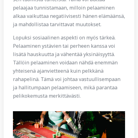
pelaajaa tunnistamaan, milloin pelaaminen
alkaa vaikuttaa negatiivisesti hänen elämäänsä,
ja mahdollistaa tarvittavat muutokset.
Lopuksi sosiaalinen aspekti on myös tärkeä.
Pelaaminen ystävien tai perheen kanssa voi
lisätä hauskuutta ja vähentää yksinäisyyttä.
Tällöin pelaaminen voidaan nähdä enemmän
yhteisenä ajanvietteenä kuin pelkkänä
rahapelinä. Tämä voi johtaa vastuullisempaan
ja hallitumpaan pelaamiseen, mikä parantaa
pelikokemusta merkittävästi.