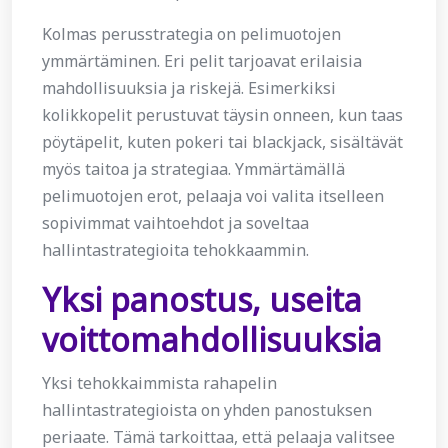
Kolmas perusstrategia on pelimuotojen
ymmärtäminen. Eri pelit tarjoavat erilaisia
mahdollisuuksia ja riskejä. Esimerkiksi
kolikkopelit perustuvat täysin onneen, kun taas
pöytäpelit, kuten pokeri tai blackjack, sisältävät
myös taitoa ja strategiaa. Ymmärtämällä
pelimuotojen erot, pelaaja voi valita itselleen
sopivimmat vaihtoehdot ja soveltaa
hallintastrategioita tehokkaammin.
Yksi panostus, useita
voittomahdollisuuksia
Yksi tehokkaimmista rahapelin
hallintastrategioista on yhden panostuksen
periaate. Tämä tarkoittaa, että pelaaja valitsee