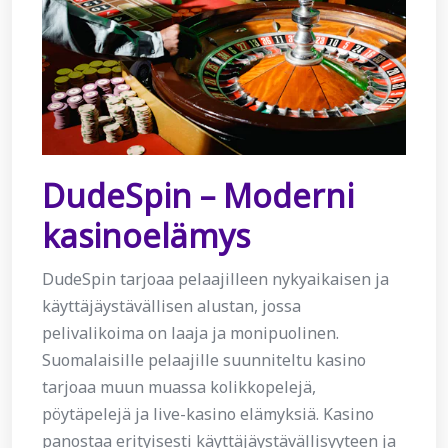
DudeSpin – Moderni
kasinoelämys
DudeSpin tarjoaa pelaajilleen nykyaikaisen ja
käyttäjäystävällisen alustan, jossa
pelivalikoima on laaja ja monipuolinen.
Suomalaisille pelaajille suunniteltu kasino
tarjoaa muun muassa kolikkopelejä,
pöytäpelejä ja live-kasino elämyksiä. Kasino
panostaa erityisesti käyttäjäystävällisyyteen ja