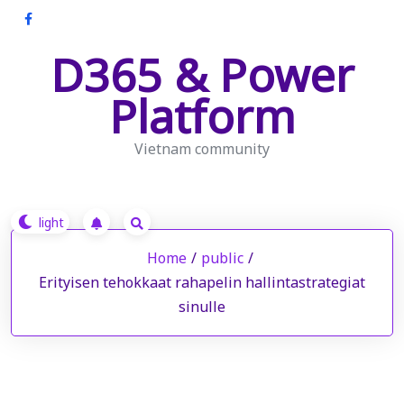
Skip
to
D365 & Power
content
Platform
Vietnam community
Home
/
public
/
Erityisen tehokkaat rahapelin hallintastrategiat
sinulle