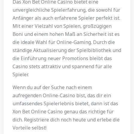
Das Xon Bet Online Casino bietet eine
unvergleichliche Spielerfahrung, die sowohl für
Anfänger als auch erfahrene Spieler perfekt ist.
Mit einer Vielzahl von Spielen, großzügigen
Boni und einem hohen Maß an Sicherheit ist es
die ideale Wahl für Online-Gaming. Durch die
ständige Aktualisierung der Spielbibliothek und
die Einführung neuer Promotions bleibt das
Casino stets attraktiv und spannend für alle
Spieler.
Wenn du auf der Suche nach einem
aufregenden Online-Casino bist, das dir ein
umfassendes Spielerlebnis bietet, dann ist das
Xon Bet Online Casino genau das richtige für
dich. Registriere dich noch heute und erlebe die
Vorteile selbst!