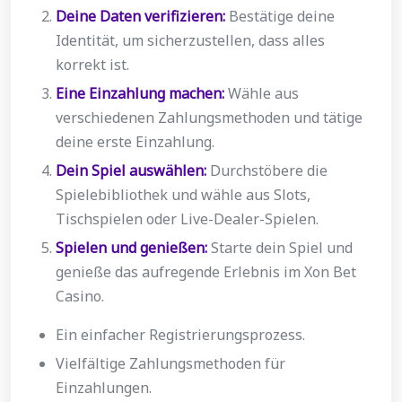
Deine Daten verifizieren:
Bestätige deine
Identität, um sicherzustellen, dass alles
korrekt ist.
Eine Einzahlung machen:
Wähle aus
verschiedenen Zahlungsmethoden und tätige
deine erste Einzahlung.
Dein Spiel auswählen:
Durchstöbere die
Spielebibliothek und wähle aus Slots,
Tischspielen oder Live-Dealer-Spielen.
Spielen und genießen:
Starte dein Spiel und
genieße das aufregende Erlebnis im Xon Bet
Casino.
Ein einfacher Registrierungsprozess.
Vielfältige Zahlungsmethoden für
Einzahlungen.