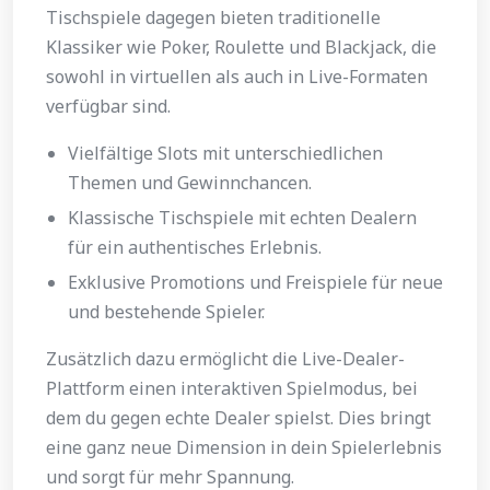
Tischspiele dagegen bieten traditionelle
Klassiker wie Poker, Roulette und Blackjack, die
sowohl in virtuellen als auch in Live-Formaten
verfügbar sind.
Vielfältige Slots mit unterschiedlichen
Themen und Gewinnchancen.
Klassische Tischspiele mit echten Dealern
für ein authentisches Erlebnis.
Exklusive Promotions und Freispiele für neue
und bestehende Spieler.
Zusätzlich dazu ermöglicht die Live-Dealer-
Plattform einen interaktiven Spielmodus, bei
dem du gegen echte Dealer spielst. Dies bringt
eine ganz neue Dimension in dein Spielerlebnis
und sorgt für mehr Spannung.