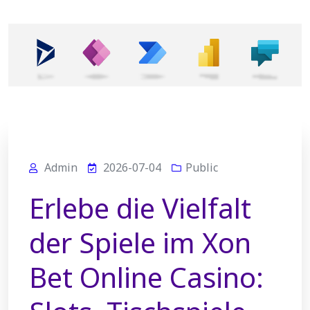
Admin
2026-07-04
Public
Erlebe die Vielfalt
der Spiele im Xon
Bet Online Casino: