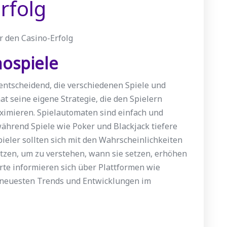
rfolg
r den Casino-Erfolg
nospiele
s entscheidend, die verschiedenen Spiele und
at seine eigene Strategie, die den Spielern
ximieren. Spielautomaten sind einfach und
ährend Spiele wie Poker und Blackjack tiefere
ieler sollten sich mit den Wahrscheinlichkeiten
tzen, um zu verstehen, wann sie setzen, erhöhen
erte informieren sich über Plattformen wie
 neuesten Trends und Entwicklungen im