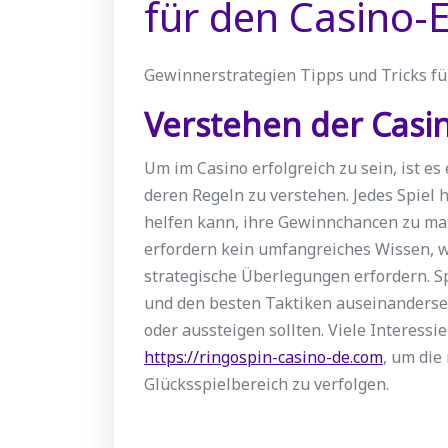
für den Casino-E
Gewinnerstrategien Tipps und Tricks fü
Verstehen der Casi
Um im Casino erfolgreich zu sein, ist e
deren Regeln zu verstehen. Jedes Spiel h
helfen kann, ihre Gewinnchancen zu ma
erfordern kein umfangreiches Wissen, w
strategische Überlegungen erfordern. Sp
und den besten Taktiken auseinanderse
oder aussteigen sollten. Viele Interessi
https://ringospin-casino-de.com
, um die
Glücksspielbereich zu verfolgen.