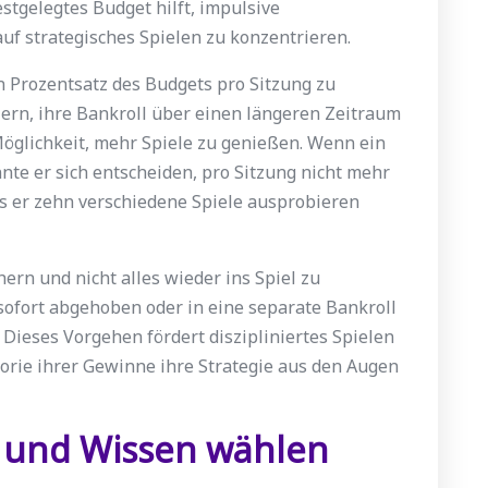
estgelegtes Budget hilft, impulsive
uf strategisches Spielen zu konzentrieren.
n Prozentsatz des Budgets pro Sitzung zu
lern, ihre Bankroll über einen längeren Zeitraum
Möglichkeit, mehr Spiele zu genießen. Wenn ein
nnte er sich entscheiden, pro Sitzung nicht mehr
ss er zehn verschiedene Spiele ausprobieren
hern und nicht alles wieder ins Spiel zu
 sofort abgehoben oder in eine separate Bankroll
 Dieses Vorgehen fördert diszipliniertes Spielen
horie ihrer Gewinne ihre Strategie aus den Augen
e und Wissen wählen