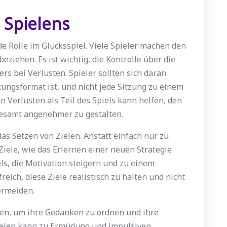
 Spielens
de Rolle im Glücksspiel. Viele Spieler machen den
beziehen. Es ist wichtig, die Kontrolle über die
s bei Verlusten. Spieler sollten sich daran
tungsformat ist, und nicht jede Sitzung zu einem
 Verlusten als Teil des Spiels kann helfen, den
gesamt angenehmer zu gestalten.
das Setzen von Zielen. Anstatt einfach nur zu
iele, wie das Erlernen einer neuen Strategie
ls, die Motivation steigern und zu einem
freich, diese Ziele realistisch zu halten und nicht
ermeiden.
egen, um ihre Gedanken zu ordnen und ihre
ielen kann zu Ermüdung und impulsiven