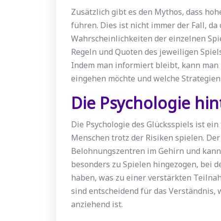
Zusätzlich gibt es den Mythos, dass ho
führen. Dies ist nicht immer der Fall, d
Wahrscheinlichkeiten der einzelnen Spie
Regeln und Quoten des jeweiligen Spiels
Indem man informiert bleibt, kann man 
eingehen möchte und welche Strategien 
Die Psychologie hin
Die Psychologie des Glücksspiels ist ein
Menschen trotz der Risiken spielen. Der
Belohnungszentren im Gehirn und kann zu
besonders zu Spielen hingezogen, bei de
haben, was zu einer verstärkten Teilna
sind entscheidend für das Verständnis,
anziehend ist.