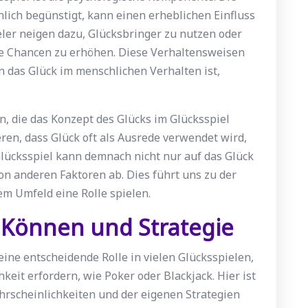
nlich begünstigt, kann einen erheblichen Einfluss
eler neigen dazu, Glücksbringer zu nutzen oder
re Chancen zu erhöhen. Diese Verhaltensweisen
an das Glück im menschlichen Verhalten ist,
n, die das Konzept des Glücks im Glücksspiel
ren, dass Glück oft als Ausrede verwendet wird,
Glücksspiel kann demnach nicht nur auf das Glück
on anderen Faktoren ab. Dies führt uns zu der
em Umfeld eine Rolle spielen.
 Können und Strategie
ine entscheidende Rolle in vielen Glücksspielen,
hkeit erfordern, wie Poker oder Blackjack. Hier ist
hrscheinlichkeiten und der eigenen Strategien