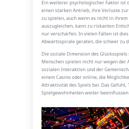
Ein weiterer psychologischer Faktor ist 
einen starken Antrieb, ihre Verluste zu
zu spielen, auch wenn es nicht in ihrem 
auszugleichen, kann zu riskanten Entsc
nur verschärfen. In vielen Fällen ist die
Abwärtsspirale geraten, die schwer zu d
Die soziale Dimension des Glücksspiels s
Menschen spielen nicht nur wegen der 
sozialen Interaktion und der Gemeinscha
einem Casino oder online, die Möglichkei
Attraktivität des Spiels bei. Das Gefühl,
Spielgewohnheiten weiter beeinflussen 