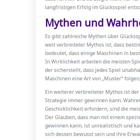
langfristigen Erfolg im Glücksspiel ents
Mythen und Wahrhei
Es gibt zahlreiche Mythen über Glücksspi
weit verbreiteter Mythos ist, dass best
bedeutet, dass einige Maschinen in be
In Wirklichkeit arbeiten die meisten Sp
der sicherstellt, dass jedes Spiel unabhä
Maschinen eine Art von „Muster“ folgen,
Ein weiterer verbreiteter Mythos ist de
Strategie immer gewinnen kann. Währen
Geschicklichkeit erfordern, sind die me
Der Glauben, dass man mit einem speziel
gewinnen kann, ist unrealistisch und ka
sich dessen bewusst sein und ihre Erw