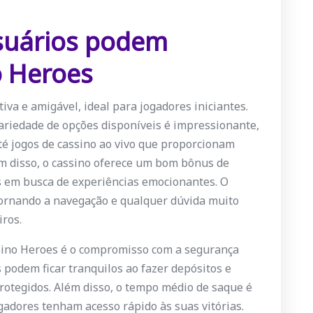
suários podem
o Heroes
va e amigável, ideal para jogadores iniciantes.
ariedade de opções disponíveis é impressionante,
é jogos de cassino ao vivo que proporcionam
ém disso, o cassino oferece um bom bônus de
s em busca de experiências emocionantes. O
tornando a navegação e qualquer dúvida muito
iros.
asino Heroes é o compromisso com a segurança
 podem ficar tranquilos ao fazer depósitos e
rotegidos. Além disso, o tempo médio de saque é
gadores tenham acesso rápido às suas vitórias.