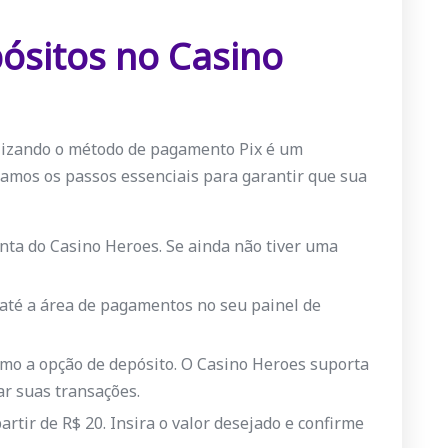
ósitos no Casino
ilizando o método de pagamento Pix é um
acamos os passos essenciais para garantir que sua
nta do Casino Heroes. Se ainda não tiver uma
té a área de pagamentos no seu painel de
omo a opção de depósito. O Casino Heroes suporta
ar suas transações.
rtir de R$ 20. Insira o valor desejado e confirme