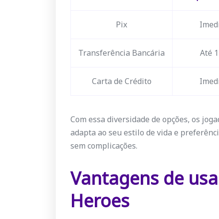
Pix
Imed
Transferência Bancária
Até 1
Carta de Crédito
Imed
Com essa diversidade de opções, os jog
adapta ao seu estilo de vida e preferênc
sem complicações.
Vantagens de usar
Heroes