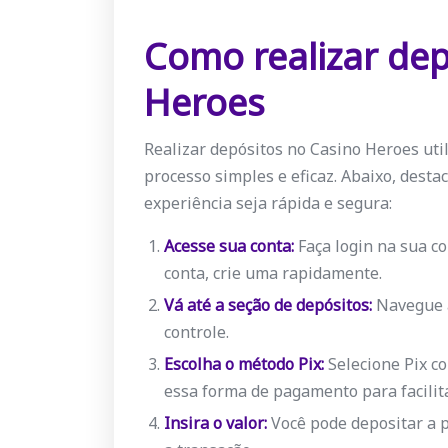
Como realizar dep
Heroes
Realizar depósitos no Casino Heroes ut
processo simples e eficaz. Abaixo, dest
experiência seja rápida e segura:
Acesse sua conta:
Faça login na sua co
conta, crie uma rapidamente.
Vá até a seção de depósitos:
Navegue a
controle.
Escolha o método Pix:
Selecione Pix c
essa forma de pagamento para facilit
Insira o valor:
Você pode depositar a pa