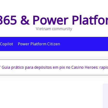
65 & Power Platf
Vietnam community
Copilot
Power Platform Citizen
/
Guia prático para depósitos em pix no Casino Heroes: rapi