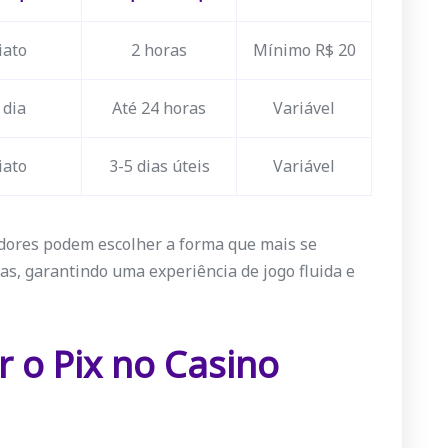
iato
2 horas
Mínimo R$ 20
 dia
Até 24 horas
Variável
iato
3-5 dias úteis
Variável
adores podem escolher a forma que mais se
ias, garantindo uma experiência de jogo fluida e
 o Pix no Casino