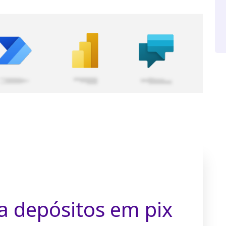
a depósitos em pix