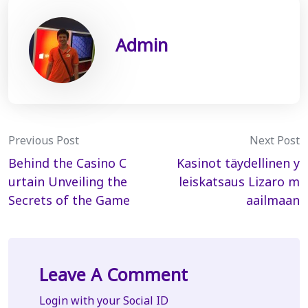
Admin
Post
Previous Post
Next Post
Behind the Casino C
Kasinot täydellinen y
navigation
urtain Unveiling the
leiskatsaus Lizaro m
Secrets of the Game
aailmaan
Leave A Comment
Login with your Social ID