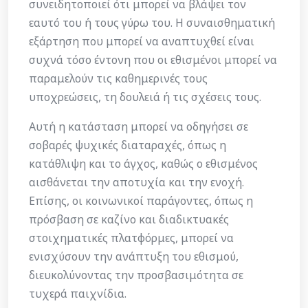
συνειδητοποιεί ότι μπορεί να βλάψει τον
εαυτό του ή τους γύρω του. Η συναισθηματική
εξάρτηση που μπορεί να αναπτυχθεί είναι
συχνά τόσο έντονη που οι εθισμένοι μπορεί να
παραμελούν τις καθημερινές τους
υποχρεώσεις, τη δουλειά ή τις σχέσεις τους.
Αυτή η κατάσταση μπορεί να οδηγήσει σε
σοβαρές ψυχικές διαταραχές, όπως η
κατάθλιψη και το άγχος, καθώς ο εθισμένος
αισθάνεται την αποτυχία και την ενοχή.
Επίσης, οι κοινωνικοί παράγοντες, όπως η
πρόσβαση σε καζίνο και διαδικτυακές
στοιχηματικές πλατφόρμες, μπορεί να
ενισχύσουν την ανάπτυξη του εθισμού,
διευκολύνοντας την προσβασιμότητα σε
τυχερά παιχνίδια.