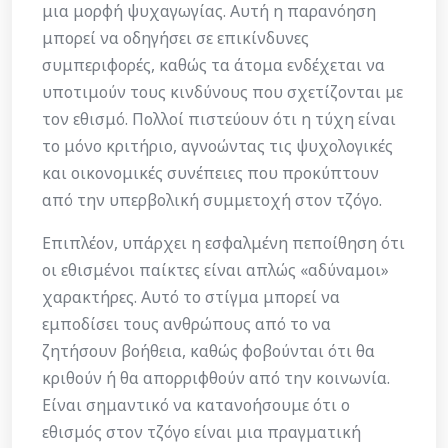
μια μορφή ψυχαγωγίας. Αυτή η παρανόηση
μπορεί να οδηγήσει σε επικίνδυνες
συμπεριφορές, καθώς τα άτομα ενδέχεται να
υποτιμούν τους κινδύνους που σχετίζονται με
τον εθισμό. Πολλοί πιστεύουν ότι η τύχη είναι
το μόνο κριτήριο, αγνοώντας τις ψυχολογικές
και οικονομικές συνέπειες που προκύπτουν
από την υπερβολική συμμετοχή στον τζόγο.
Επιπλέον, υπάρχει η εσφαλμένη πεποίθηση ότι
οι εθισμένοι παίκτες είναι απλώς «αδύναμοι»
χαρακτήρες. Αυτό το στίγμα μπορεί να
εμποδίσει τους ανθρώπους από το να
ζητήσουν βοήθεια, καθώς φοβούνται ότι θα
κριθούν ή θα απορριφθούν από την κοινωνία.
Είναι σημαντικό να κατανοήσουμε ότι ο
εθισμός στον τζόγο είναι μια πραγματική