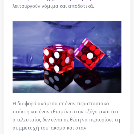
λειτουργούν νόμιμα και αποδοτικά.
Η διαφορά ανάμεσα σε έναν περιστασιακό
παίκτη και έναν εθισμένο στον τζόγο είναι ότι
ο τελευταίος δεν είναι σε θέση να περιορίσει τη
συμμετοχή του, ακόμα και όταν