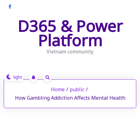
Skip
to
D365 & Power
content
Platform
Vietnam community
Home
/
public
/
How Gambling Addiction Affects Mental Health