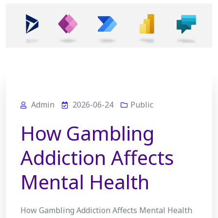
Admin
2026-06-24
Public
How Gambling
Addiction Affects
Mental Health
How Gambling Addiction Affects Mental Health