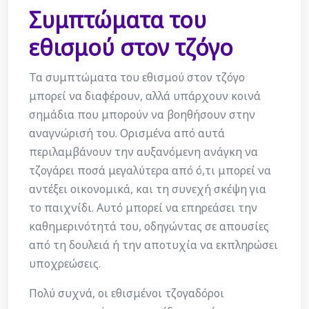
Συμπτώματα του
εθισμού στον τζόγο
Τα συμπτώματα του εθισμού στον τζόγο
μπορεί να διαφέρουν, αλλά υπάρχουν κοινά
σημάδια που μπορούν να βοηθήσουν στην
αναγνώρισή του. Ορισμένα από αυτά
περιλαμβάνουν την αυξανόμενη ανάγκη να
τζογάρει ποσά μεγαλύτερα από ό,τι μπορεί να
αντέξει οικονομικά, και τη συνεχή σκέψη για
το παιχνίδι. Αυτό μπορεί να επηρεάσει την
καθημερινότητά του, οδηγώντας σε απουσίες
από τη δουλειά ή την αποτυχία να εκπληρώσει
υποχρεώσεις.
Πολύ συχνά, οι εθισμένοι τζογαδόροι