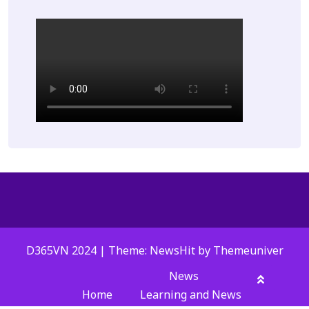
D365VN 2024 | Theme: NewsHit by
Themeuniver
News
Home
Learning and News