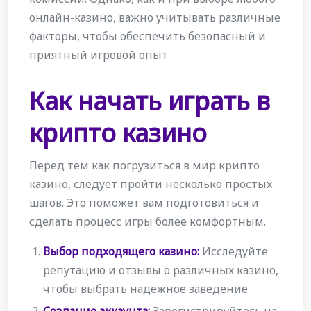
онлайн-казино, важно учитывать различные
факторы, чтобы обеспечить безопасный и
приятный игровой опыт.
Как начать играть в
крипто казино
Перед тем как погрузиться в мир крипто
казино, следует пройти несколько простых
шагов. Это поможет вам подготовиться и
сделать процесс игры более комфортным.
Выбор подходящего казино:
Исследуйте
репутацию и отзывы о различных казино,
чтобы выбрать надежное заведение.
Создание аккаунта:
Зарегистрируйтесь на