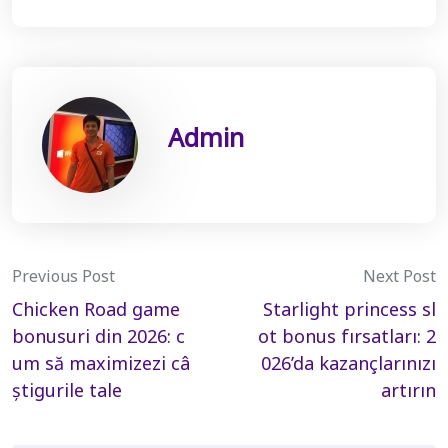
Admin
Post
Previous Post
Next Post
Chicken Road game
Starlight princess sl
navigation
bonusuri din 2026: c
ot bonus fırsatları: 2
um să maximizezi câ
026’da kazançlarınızı
știgurile tale
artırın