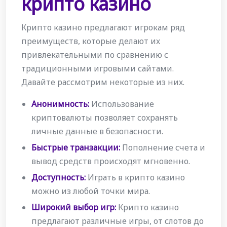
крипто казино
Крипто казино предлагают игрокам ряд
преимуществ, которые делают их
привлекательными по сравнению с
традиционными игровыми сайтами.
Давайте рассмотрим некоторые из них.
Анонимность:
Использование
криптовалюты позволяет сохранять
личные данные в безопасности.
Быстрые транзакции:
Пополнение счета и
вывод средств происходят мгновенно.
Доступность:
Играть в крипто казино
можно из любой точки мира.
Широкий выбор игр:
Крипто казино
предлагают различные игры, от слотов до