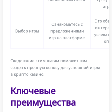
игра
Это обе
Ознакомьтесь с
интере
Выбор игры
предложениями
увлекат
игр на платформе.
опы
Следование этим шагам поможет вам
создать прочную основу для успешной игры
в крипто казино.
Ключевые
преимущества