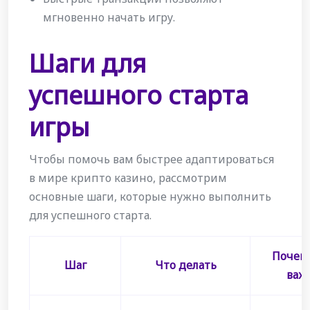
мгновенно начать игру.
Шаги для
успешного старта
игры
Чтобы помочь вам быстрее адаптироваться
в мире крипто казино, рассмотрим
основные шаги, которые нужно выполнить
для успешного старта.
Почему
Шаг
Что делать
важ