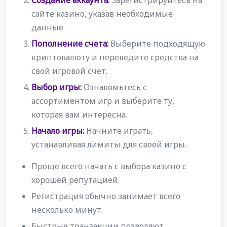
сайте казино, указав необходимые
данные.
Пополнение счета:
Выберите подходящую
криптовалюту и переведите средства на
свой игровой счет.
Выбор игры:
Ознакомьтесь с
ассортиментом игр и выберите ту,
которая вам интересна.
Начало игры:
Начните играть,
устанавливая лимиты для своей игры.
Проще всего начать с выбора казино с
хорошей репутацией.
Регистрация обычно занимает всего
несколько минут.
Быстрые транзакции позволяют