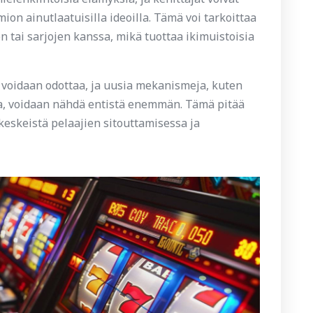
on ainutlaatuisilla ideoilla. Tämä voi tarkoittaa
n tai sarjojen kanssa, mikä tuottaa ikimuistoisia
a voidaan odottaa, ja uusia mekanismeja, kuten
oja, voidaan nähdä entistä enemmän. Tämä pitää
 keskeistä pelaajien sitouttamisessa ja