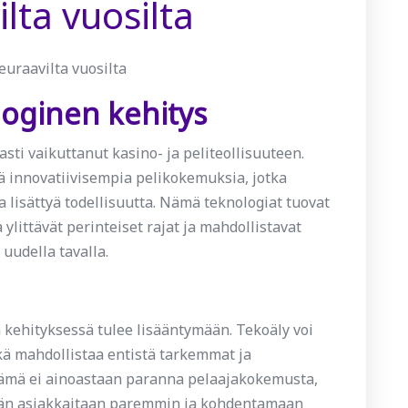
lta vuosilta
euraavilta vuosilta
loginen kehitys
ti vaikuttanut kasino- ja peliteollisuuteen.
ä innovatiivisempia pelikokemuksia, jotka
 lisättyä todellisuutta. Nämä teknologiat tuovat
 ylittävät perinteiset rajat ja mahdollistavat
uudella tavalla.
n kehityksessä tulee lisääntymään. Tekoäly voi
kä mahdollistaa entistä tarkemmat ja
ämä ei ainoastaan paranna pelaajakokemusta,
än asiakkaitaan paremmin ja kohdentamaan