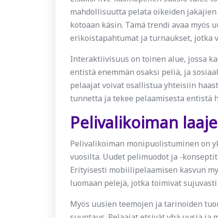
mahdollisuutta pelata oikeiden jakajie
kotoaan käsin. Tämä trendi avaa myös u
erikoistapahtumat ja turnaukset, jotka 
Interaktiivisuus on toinen alue, jossa ka
entistä enemmän osaksi peliä, ja sosiaa
pelaajat voivat osallistua yhteisiin haast
tunnetta ja tekee pelaamisesta entistä
Pelivalikoiman laa
Pelivalikoiman monipuolistuminen on yks
vuosilta. Uudet pelimuodot ja -konseptit
Erityisesti mobiilipelaamisen kasvun m
luomaan pelejä, jotka toimivat sujuvasti e
Myös uusien teemojen ja tarinoiden tuo
suuntaus. Pelaajat etsivät yhä uusia ja m