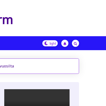
orm
vuosilta