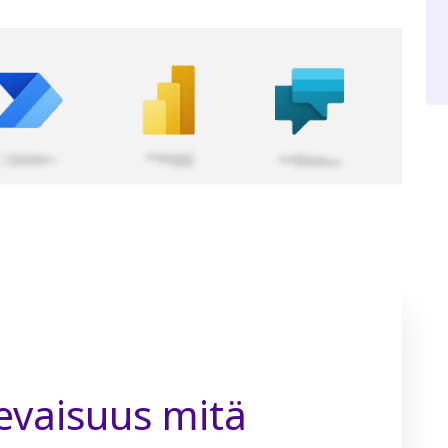
evaisuus mitä