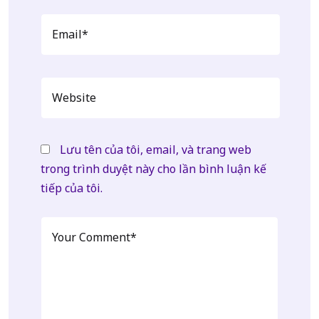
Lưu tên của tôi, email, và trang web
trong trình duyệt này cho lần bình luận kế
tiếp của tôi.