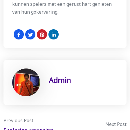
kunnen spelers met een gerust hart genieten
van hun gokervaring.
Admin
Post
Previous Post
Next Post
Exploring emerging