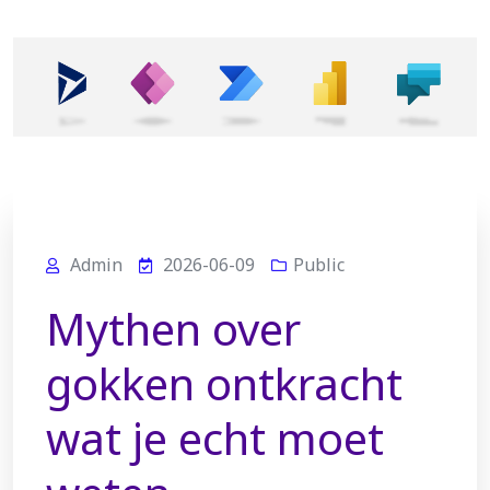
Admin
2026-06-09
Public
Mythen over
gokken ontkracht
wat je echt moet