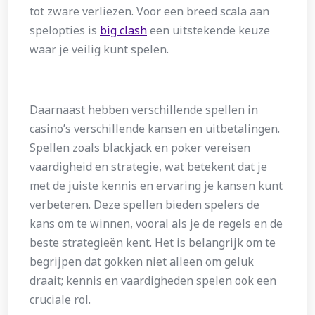
tot zware verliezen. Voor een breed scala aan
spelopties is
big clash
een uitstekende keuze
waar je veilig kunt spelen.
Daarnaast hebben verschillende spellen in
casino’s verschillende kansen en uitbetalingen.
Spellen zoals blackjack en poker vereisen
vaardigheid en strategie, wat betekent dat je
met de juiste kennis en ervaring je kansen kunt
verbeteren. Deze spellen bieden spelers de
kans om te winnen, vooral als je de regels en de
beste strategieën kent. Het is belangrijk om te
begrijpen dat gokken niet alleen om geluk
draait; kennis en vaardigheden spelen ook een
cruciale rol.