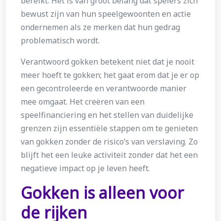
bereikt. Het is van groot belang dat spelers zich
bewust zijn van hun speelgewoonten en actie
ondernemen als ze merken dat hun gedrag
problematisch wordt.
Verantwoord gokken betekent niet dat je nooit
meer hoeft te gokken; het gaat erom dat je er op
een gecontroleerde en verantwoorde manier
mee omgaat. Het creëren van een
speelfinanciering en het stellen van duidelijke
grenzen zijn essentiële stappen om te genieten
van gokken zonder de risico’s van verslaving. Zo
blijft het een leuke activiteit zonder dat het een
negatieve impact op je leven heeft.
Gokken is alleen voor
de rijken