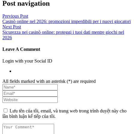
Post navigation
Previous Post
Casinò online nel 2026: promozioni imperdibili per i nuovi giocatori
Next Post
Sicurezza nei casinò online: proteggi i tuoi dati mentre giochi nel
2026
Leave A Comment
Login with your Social ID
All fields marked with an asterisk (*) are required
Lưu tên của tôi, email, và trang web trong trình duyệt này cho
lần bình luận kế tiếp của tôi.