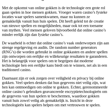
Met de opkomst van online gokken is de technologie een grote rol
gaan spelen in hoe mensen gokken. Vroeger waren casino’s fysieke
locaties waar spelers samenkwamen, maar nu kunnen ze
gemakkelijk vanuit hun huis spelen. Dit heeft geleid tot de creatie
van nieuwe spellen en mogelijkheden, maar ook tot een toename
van mythen. Veel mensen geloven bijvoorbeeld dat online casino’s
minder eerlijk zijn dan fysieke casino’s.
De waarheid is echter dat online casino’s vaak onderworpen zijn aan
strenge regelgeving en audits. De random number generators
(RNG’s) die worden gebruikt in online gokkasten en andere spellen
zijn ontworpen om eerlijke en willekeurige resultaten te garanderen.
Het is belangrijk voor spelers om te begrijpen dat moderne
technologie hen een eerlijke kans biedt om te winnen, net als in een
traditioneel casino.
Daarnaast zijn er ook zorgen over veiligheid en privacy bij online
gokken. Veel spelers denken dat hun gegevens niet veilig zijn, wat
hen kan ontmoedigen om online te gokken. Echter, gerenommeerde
online casino’s gebruiken geavanceerde encryptietechnologieën om
de gegevens van hun spelers te beschermen, waardoor gokken
vanuit huis zowel veilig als gemakkelijk is. Inzicht in deze
technologieën kan spelers helpen om met vertrouwen te spelen.