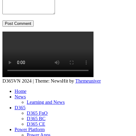
Post Comment
D365VN 2024 | Theme: NewsHit by
Themeuniver
Home
News
Learning and News
D365
D365 FnO
D365 BC
D365 CE
Power Platform
Power Apps