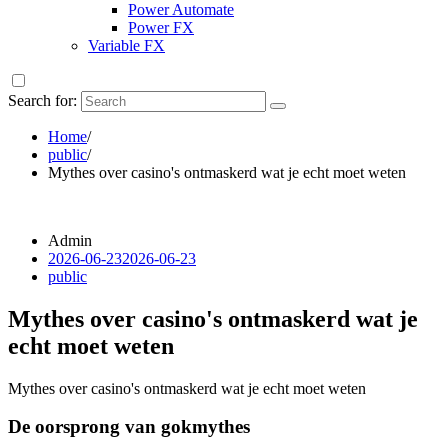
Power Automate
Power FX
Variable FX
Search for:
Home
/
public
/
Mythes over casino's ontmaskerd wat je echt moet weten
Admin
2026-06-23
2026-06-23
public
Mythes over casino's ontmaskerd wat je
echt moet weten
Mythes over casino's ontmaskerd wat je echt moet weten
De oorsprong van gokmythes