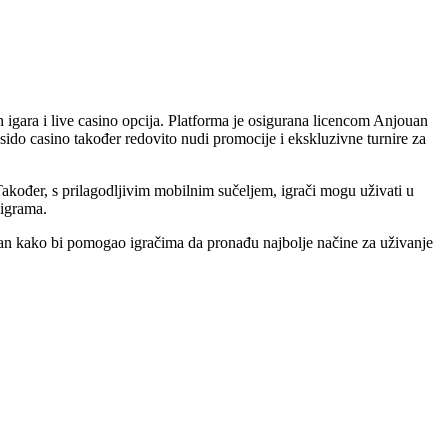
igara i live casino opcija. Platforma je osigurana licencom Anjouan
ido casino također redovito nudi promocije i ekskluzivne turnire za
 Također, s prilagodljivim mobilnim sučeljem, igrači mogu uživati u
 igrama.
pan kako bi pomogao igračima da pronađu najbolje načine za uživanje