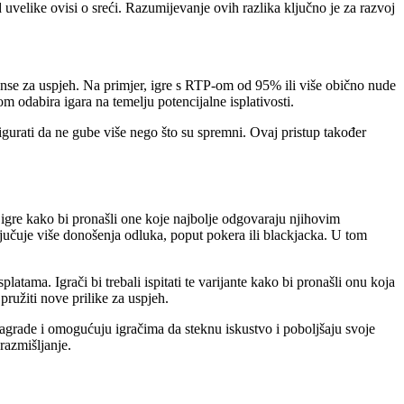
d uvelike ovisi o sreći. Razumijevanje ovih razlika ključno je za razvoj
šanse za uspjeh. Na primjer, igre s RTP-om od 95% ili više obično nude
odabira igara na temelju potencijalne isplativosti.
sigurati da ne gube više nego što su spremni. Ovaj pristup također
e igre kako bi pronašli one koje najbolje odgovaraju njihovim
ljučuje više donošenja odluka, poput pokera ili blackjacka. U tom
platama. Igrači bi trebali ispitati te varijante kako bi pronašli onu koja
 pružiti nove prilike za uspjeh.
 nagrade i omogućuju igračima da steknu iskustvo i poboljšaju svoje
razmišljanje.