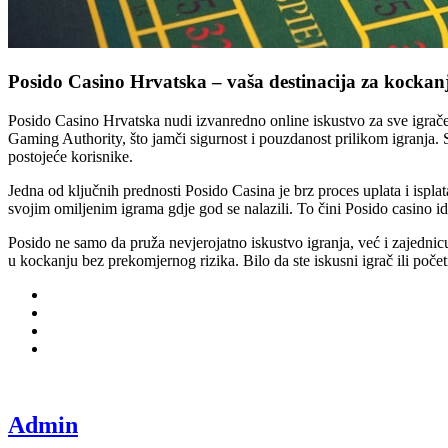
Posido Casino Hrvatska – vaša destinacija za kockan
Posido Casino Hrvatska nudi izvanredno online iskustvo za sve igrače
Gaming Authority, što jamči sigurnost i pouzdanost prilikom igranja.
postojeće korisnike.
Jedna od ključnih prednosti Posido Casina je brz proces uplata i ispla
svojim omiljenim igrama gdje god se nalazili. To čini Posido casino id
Posido ne samo da pruža nevjerojatno iskustvo igranja, već i zajedn
u kockanju bez prekomjernog rizika. Bilo da ste iskusni igrač ili početn
Admin