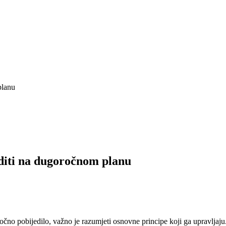
planu
diti na dugoročnom planu
ročno pobijedilo, važno je razumjeti osnovne principe koji ga upravljaju.