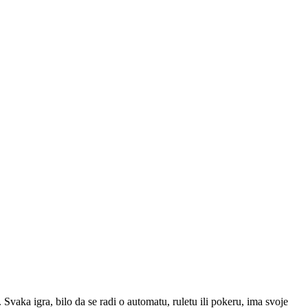
 Svaka igra, bilo da se radi o automatu, ruletu ili pokeru, ima svoje