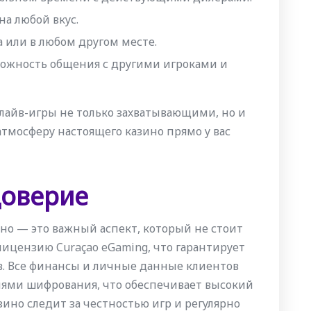
на любой вкус.
 или в любом другом месте.
ожность общения с другими игроками и
лайв-игры не только захватывающими, но и
атмосферу настоящего казино прямо у вас
доверие
ино — это важный аспект, который не стоит
лицензию Curaçao eGaming, что гарантирует
ов. Все финансы и личные данные клиентов
ми шифрования, что обеспечивает высокий
зино следит за честностью игр и регулярно