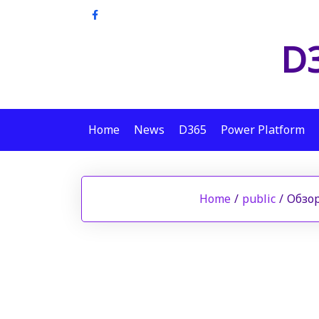
Skip
to
D3
content
Home
News
D365
Power Platform
Home
/
public
/
Обзор