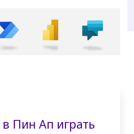
 в Пин Ап играть