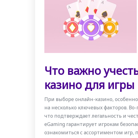
Что важно учест
казино для игры
При выборе онлайн-казино, особенно
на несколько ключевых факторов. Во
что подтверждает легальность и чес
eGaming гарантирует игрокам безопас
ознакомиться с ассортиментом игр, 