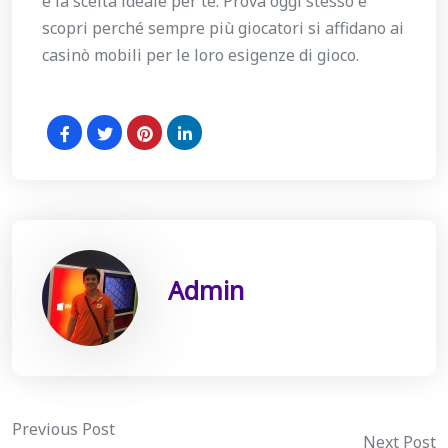
è la scelta ideale per te. Prova oggi stesso e
scopri perché sempre più giocatori si affidano ai
casinò mobili per le loro esigenze di gioco.
Admin
Post
Previous Post
Next Post