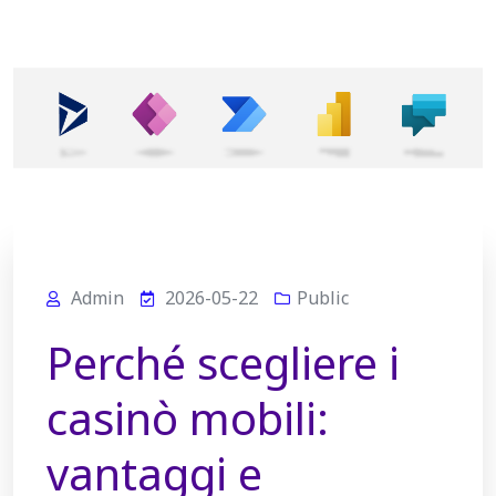
Admin
2026-05-22
Public
Perché scegliere i
casinò mobili:
vantaggi e