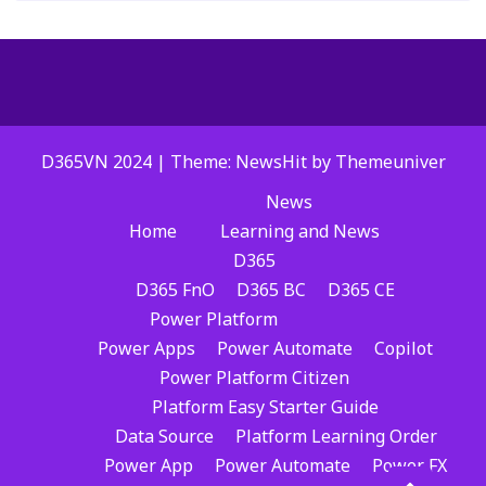
D365VN 2024 | Theme: NewsHit by
Themeuniver
News
Home
Learning and News
D365
D365 FnO
D365 BC
D365 CE
Power Platform
Power Apps
Power Automate
Copilot
Power Platform Citizen
Platform Easy Starter Guide
Data Source
Platform Learning Order
Power App
Power Automate
Power FX