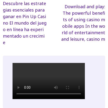
Descubre las estrate
navigation
Download and play:
gias esenciales para
The powerful benefi
ganar en Pin Up Casi
ts of using casino m
no El mundo del jueg
obile apps In the wo
o en línea ha experi
rld of entertainment
mentado un crecimi
and leisure, casino m
e