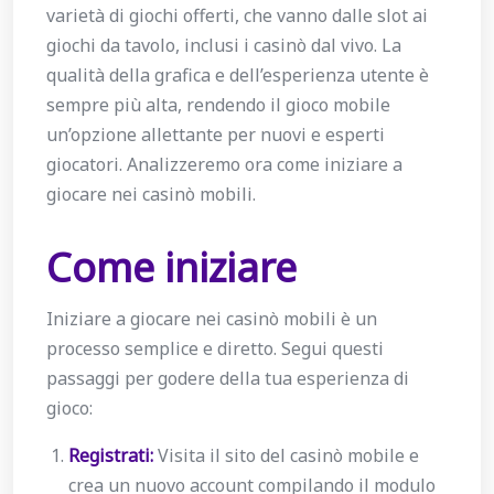
varietà di giochi offerti, che vanno dalle slot ai
giochi da tavolo, inclusi i casinò dal vivo. La
qualità della grafica e dell’esperienza utente è
sempre più alta, rendendo il gioco mobile
un’opzione allettante per nuovi e esperti
giocatori. Analizzeremo ora come iniziare a
giocare nei casinò mobili.
Come iniziare
Iniziare a giocare nei casinò mobili è un
processo semplice e diretto. Segui questi
passaggi per godere della tua esperienza di
gioco:
Registrati:
Visita il sito del casinò mobile e
crea un nuovo account compilando il modulo