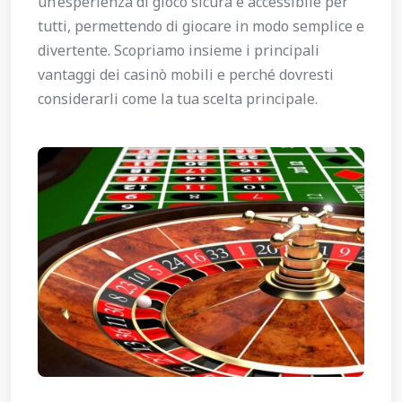
un’esperienza di gioco sicura e accessibile per
tutti, permettendo di giocare in modo semplice e
divertente. Scopriamo insieme i principali
vantaggi dei casinò mobili e perché dovresti
considerarli come la tua scelta principale.