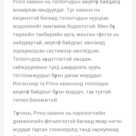
Pinco казино нь тоглогчдын аюулгүй байдалд
анхаарлаа хандуулдаг. Тус казино нь
лицензтэй бөгөөд тоглогчдын нууцлал,
мэдээллийг хамгаалах бодлоготой. Мөн бүх
төрлийн төлбөрийн арга, мөнгөн гүйлгээ нь
найдвартай, аюулгүй байдлыг хангахад
зориулагдсан системээр хангагдсан.
Тоглогчдод хүндэтгэлтэй хандаж,
сайжруулахын тулд шаардлага, хууль
тогтоомжуудыг бүрэн дагаж мөрддөг.
Ингэснээр та Pinco казинонд тоглохдоо
аюулгүй байдлыг бүрэн мэдэрч, тав тухтай
тоглох боломжтой.
Түүнчлэн, Pinco казино нь хэрэглэгчийн
дэмжлэгийн үйлчилгээтэй бөгөөд ямар нэгэн
асуудал гарсан тохиолдолд танд хариулахад