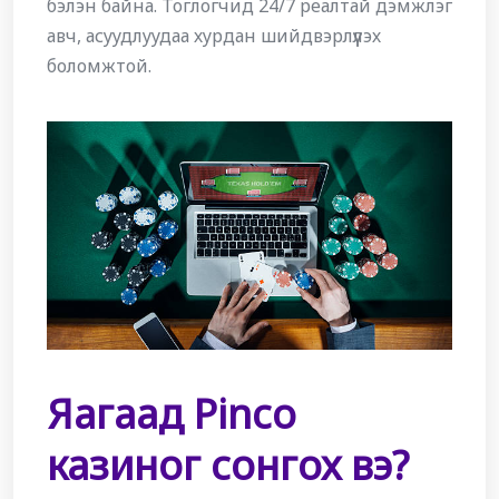
бэлэн байна. Тоглогчид 24/7 реалтай дэмжлэг
авч, асуудлуудаа хурдан шийдвэрлүүлэх
боломжтой.
Яагаад Pinco
казиног сонгох вэ?