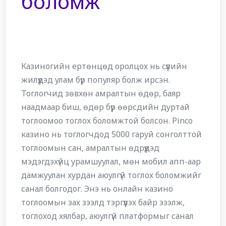
боломж
Казиногийн ертөнцөд оролцох нь сүүлийн
жилүүдэд улам бүр популяр болж ирсэн.
Тоглогчид зөвхөн амралтын өдөр, баяр
наадмаар биш, өдөр бүр өөрсдийн дуртай
тоглоомоо тоглох боломжтой болсон. Pinco
казино нь тоглогчдод 5000 гаруй сонголттой
тоглоомын сан, амралтын өдрүүдэд
мэдэгдэхүйц урамшуулал, мөн мобил апп-аар
дамжуулан хурдан аюулгүй тоглох боломжийг
санал болгодог. Энэ нь онлайн казино
тоглоомын зах зээлд тэргүүлэх байр эзэлж,
тоглоход хялбар, аюулгүй платформыг санал