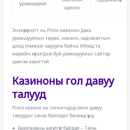
урамшуулал
орлого
Энэхүү хүснэгт нь Pinco казинон дахь
урамшууллын төрөл, хэмжээ, хадгалалтын
доод хэмжээг харуулж байна. Иймд та
өөрийн хүлээгдэж буй урамшууллыг сайтар
шалгах хэрэгтэй.
Казиноны гол давуу
талууд
Pinco казино нь тоглогчдод олон давуу
талуудыг санал болгодог бөгөөд үүнд:
Арилжааны аюулгүй байдал – Таны