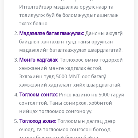
Итгэлтэйгээр мэдээллээ оруулснаар та
толилуулж буй бүх боломжуудыг ашиглаж
эхлэх болно.
Мэдээллээ баталгаажуулах:
Дансны аюулгүй
байдлыг хангахын тулд таны оруулсан
мэдээллийг баталгаажуулах шаардлагатай.
Мөнгө хадгалах:
Тоглохоос өмнө тодорхой
хэмжээний мөнгө хадгалах ёстой.
Эхлэхийн тулд 5000 MNT-оос багагүй
хэмжээний хадгалалт хийх шаардлагатай.
Тоглоом сонгох:
Pinco казино нь 5000 гаруй
сонголттой. Таны сонирхол, хоббитой
нийцэх тоглоомоо сонгоно уу.
Тоглоход эхлэх:
Тоглоомын дэлгэц дээр
очоод, та тоглоомоо сонгосон бөгөөд
тоглох боломжтой болсон байна.