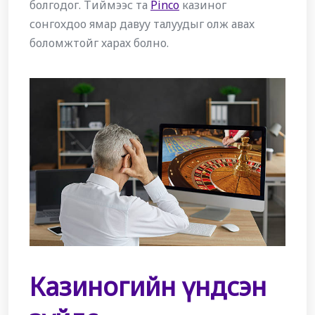
болгодог. Тиймээс та
Pinco
казиног
сонгохдоо ямар давуу талуудыг олж авах
боломжтойг харах болно.
Казиногийн үндсэн