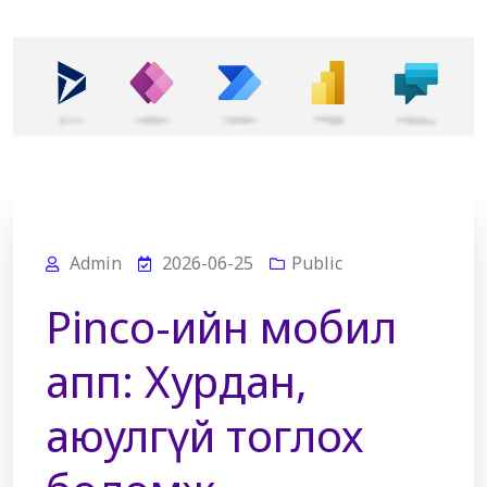
Admin
2026-06-25
Public
Pinco-ийн мобил
апп: Хурдан,
аюулгүй тоглох