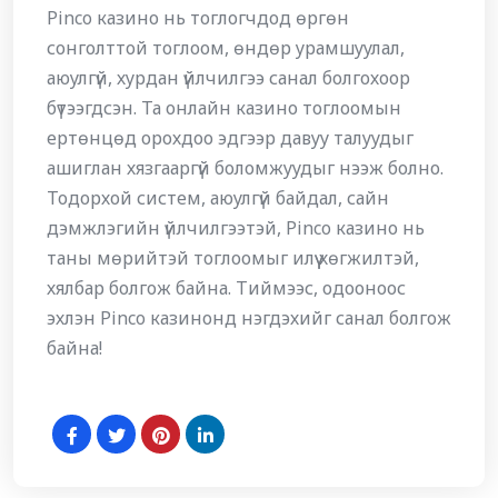
Pinco казино нь тоглогчдод өргөн
сонголттой тоглоом, өндөр урамшуулал,
аюулгүй, хурдан үйлчилгээ санал болгохоор
бүтээгдсэн. Та онлайн казино тоглоомын
ертөнцөд орохдоо эдгээр давуу талуудыг
ашиглан хязгааргүй боломжуудыг нээж болно.
Тодорхой систем, аюулгүй байдал, сайн
дэмжлэгийн үйлчилгээтэй, Pinco казино нь
таны мөрийтэй тоглоомыг илүү хөгжилтэй,
хялбар болгож байна. Тиймээс, одооноос
эхлэн Pinco казинонд нэгдэхийг санал болгож
байна!