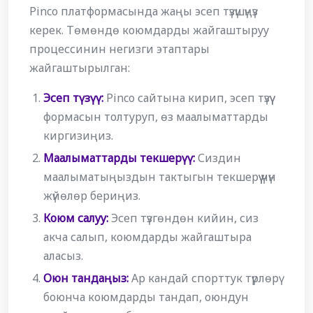
Pinco платформасында жаңы эсеп түзүшүңүз
керек. Төмөндө коюмдарды жайгаштыруу
процессинин негизги этаптары
жайгаштырылган:
Эсеп түзүү:
Pinco сайтына кирип, эсеп түзүү
формасын толтуруп, өз маалыматтарды
киргизиңиз.
Маалыматтарды текшерүү:
Сиздин
маалыматыңыздын тактыгын текшерүү үчүн
жүйөлөр бериңиз.
Коюм салуу:
Эсеп түзгөндөн кийин, сиз
акча салып, коюмдарды жайгаштыра
аласыз.
Оюн тандаңыз:
Ар кандай спорттук түрлөрү
боюнча коюмдарды тандап, оюндун