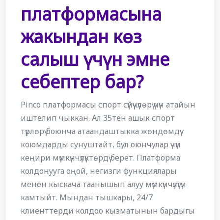
платформасына
жакындан көз
салыш үчүн эмне
себептер бар?
Pinco платформасы спорт сүйүүчүлөрү үчүн атайын
иштелип чыккан. Ал 35тен ашык спорт
түрлөрү боюнча атаандаштыкка жөндөмдүү
коюмдарды сунуштайт, бул оюнчулар үчүн
кеңири мүмкүнчүлүктөрдү берет. Платформа
колдонууга оңой, негизги функциялары
менен кыскача таанышып алуу мүмкүнчүлүгүн
камтыйт. Мындан тышкары, 24/7
клиенттерди колдоо кызматынын бардыгы