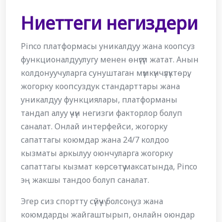
Ниеттеги негиздери
Pinco платформасы уникалдуу жана коопсуз
функционалдуулугу менен өнүгүп жатат. Анын
колдонуучуларга сунуштаган мүмкүнчүлүктөрү,
жогорку коопсуздук стандарттары жана
уникалдуу функциялары, платформаны
тандап алуу үчүн негизги факторлор болуп
саналат. Онлай интерфейси, жогорку
сапаттагы коюмдар жана 24/7 колдоо
кызматы аркылуу оюнчуларга жогорку
сапаттагы кызмат көрсөтүү максатында, Pinco
эң жакшы тандоо болуп саналат.
Эгер сиз спортту сүйүүчү болсоңуз жана
коюмдарды жайгаштырып, онлайн оюндар