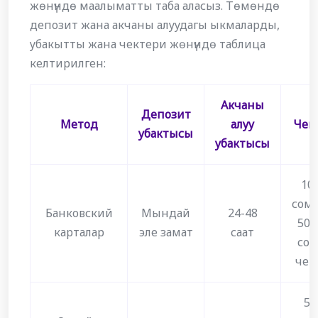
жөнүндө маалыматты таба аласыз. Төмөндө
депозит жана акчаны алуудагы ыкмаларды,
убакытты жана чектери жөнүндө таблица
келтирилген:
Акчаны
Депозит
Метод
алуу
Чек
убактысы
убактысы
10
сом
Банковский
Мындай
24-48
500
карталар
эле замат
саат
сом
чей
50