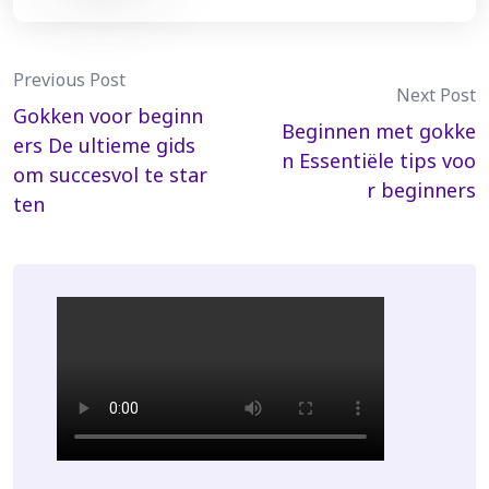
Post
Previous Post
Next Post
Gokken voor beginn
navigation
Beginnen met gokke
ers De ultieme gids
n Essentiële tips voo
om succesvol te star
r beginners
ten