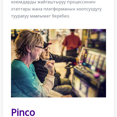
коюмдарды жайгаштыруу процессинин
этаптары жана платформанын коопсуздугу
тууралуу маалымат беребиз.
Pinco