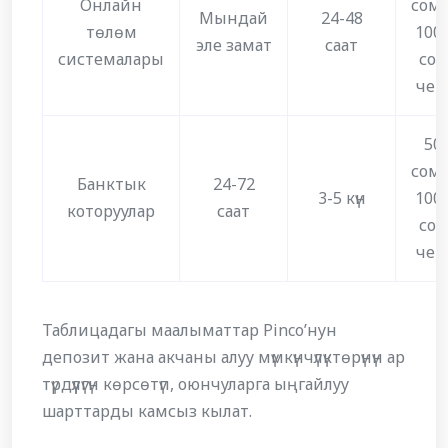
Онлайн
сом
Мындай
24-48
төлөм
100
эле замат
саат
системалары
сом
чей
50
сом
Банктык
24-72
3-5 күн
100
которуулар
саат
сом
чей
Таблицадагы маалыматтар Pinco’нун
депозит жана акчаны алуу мүмкүнчүлүктөрүнүн ар
түрдүүлүгүн көрсөтүп, оюнчуларга ыңгайлуу
шарттарды камсыз кылат.