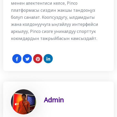
менен алектенгиси келсе, Pinco
платформасы сиздин жакшы тандооңуз
болуп саналат. Коопсуздугу, ылдамдыгы
жана колдонуучуга ыңгайлуу интерфейси
аркылуу, Pinco сизге уникалдуу спорттук
коюмдардын тажрыйбасын камсыздайт.
Admin