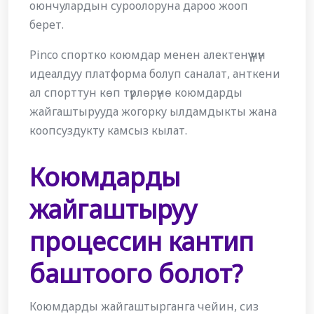
оюнчулардын суроолоруна дароо жооп
берет.
Pinco спортко коюмдар менен алектенүү үчүн
идеалдуу платформа болуп саналат, анткени
ал спорттун көп түрлөрүнө коюмдарды
жайгаштырууда жогорку ылдамдыкты жана
коопсуздукту камсыз кылат.
Коюмдарды
жайгаштыруу
процессин кантип
баштоого болот?
Коюмдарды жайгаштырганга чейин, сиз