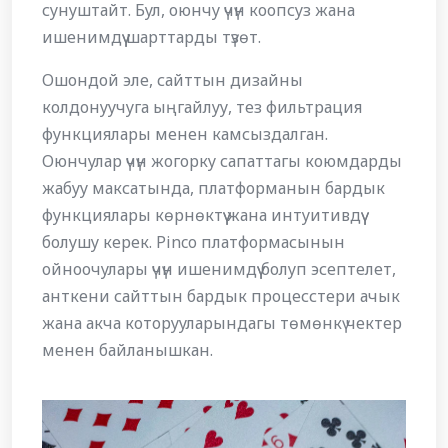
сунуштайт. Бул, оюнчу үчүн коопсуз жана
ишенимдүү шарттарды түзөт.
Ошондой эле, сайттын дизайны
колдонуучуга ыңгайлуу, тез фильтрация
функциялары менен камсыздалган.
Оюнчулар үчүн жогорку сапаттагы коюмдарды
жабуу максатында, платформанын бардык
функциялары көрнөктүү жана интуитивдүү
болушу керек. Pinco платформасынын
ойноочулары үчүн ишенимдүү болуп эсептелет,
анткени сайттын бардык процесстери ачык
жана акча которууларындагы төмөнкү чектер
менен байланышкан.