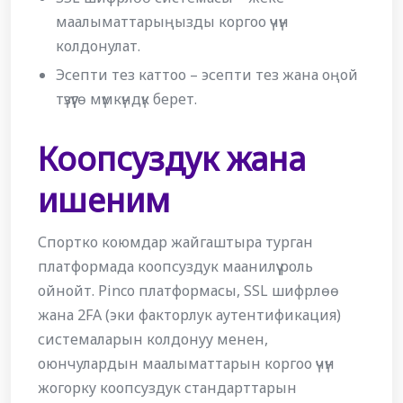
маалыматтарыңызды коргоо үчүн
колдонулат.
Эсепти тез каттоо – эсепти тез жана оңой
түзүүгө мүмкүндүк берет.
Коопсуздук жана
ишеним
Спортко коюмдар жайгаштыра турган
платформада коопсуздук маанилүү роль
ойнойт. Pinco платформасы, SSL шифрлөө
жана 2FA (эки факторлук аутентификация)
системаларын колдонуу менен,
оюнчулардын маалыматтарын коргоо үчүн
жогорку коопсуздук стандарттарын