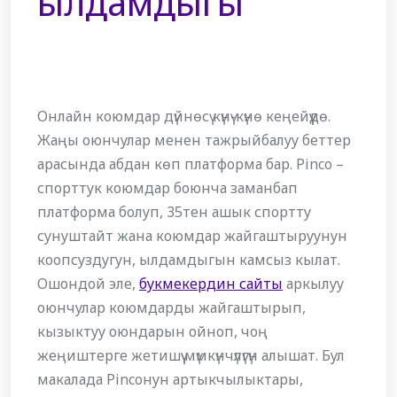
ылдамдыгы
Онлайн коюмдар дүйнөсү күнү-күнө кеңейүүдө.
Жаңы оюнчулар менен тажрыйбалуу беттер
арасында абдан көп платформа бар. Pinco –
спорттук коюмдар боюнча заманбап
платформа болуп, 35тен ашык спортту
сунуштайт жана коюмдар жайгаштыруунун
коопсуздугун, ылдамдыгын камсыз кылат.
Ошондой эле,
букмекердин сайты
аркылуу
оюнчулар коюмдарды жайгаштырып,
кызыктуу оюндарын ойноп, чоң
жеңиштерге жетишүү мүмкүнчүлүгүн алышат. Бул
макалада Pincoнун артыкчылыктары,