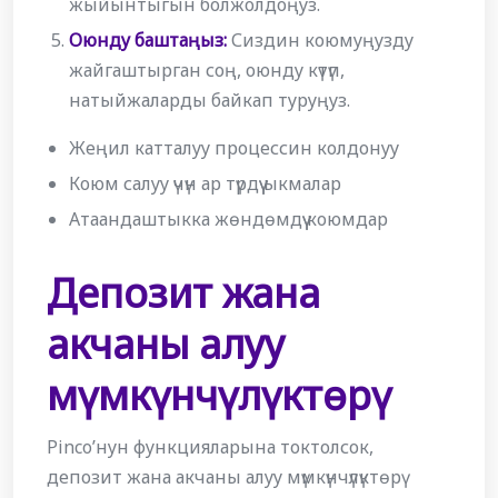
жыйынтыгын болжолдоңуз.
Оюнду баштаңыз:
Сиздин коюмуңузду
жайгаштырган соң, оюнду күтүп,
натыйжаларды байкап туруңуз.
Жеңил катталуу процессин колдонуу
Коюм салуу үчүн ар түрдүү ыкмалар
Атаандаштыкка жөндөмдүү коюмдар
Депозит жана
акчаны алуу
мүмкүнчүлүктөрү
Pinco’нун функцияларына токтолсок,
депозит жана акчаны алуу мүмкүнчүлүктөрү