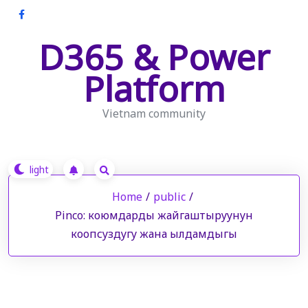
Skip
to
D365 & Power
content
Platform
Vietnam community
Home
/
public
/
Pinco: коюмдарды жайгаштыруунун
коопсуздугу жана ылдамдыгы