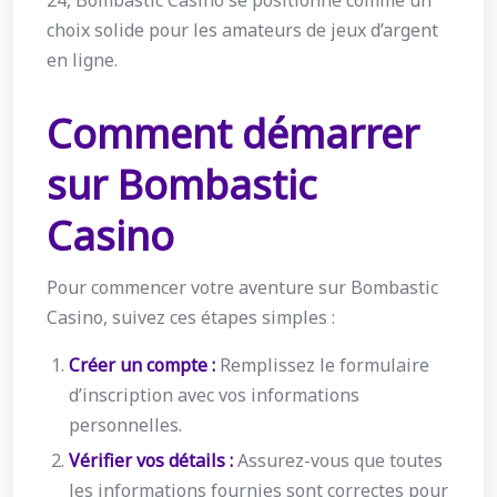
24, Bombastic Casino se positionne comme un
choix solide pour les amateurs de jeux d’argent
en ligne.
Comment démarrer
sur Bombastic
Casino
Pour commencer votre aventure sur Bombastic
Casino, suivez ces étapes simples :
Créer un compte :
Remplissez le formulaire
d’inscription avec vos informations
personnelles.
Vérifier vos détails :
Assurez-vous que toutes
les informations fournies sont correctes pour