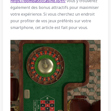
https://bombasticcasino.io/fr/
vous y trouverez
également des bonus attractifs pour maximiser
votre expérience. Si vous cherchez un endroit
pour profiter de vos jeux préférés sur votre
smartphone, cet article est fait pour vous.