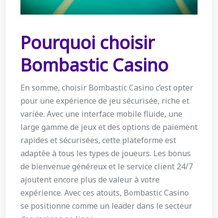
Pourquoi choisir
Bombastic Casino
En somme, choisir Bombastic Casino c’est opter
pour une expérience de jeu sécurisée, riche et
variée. Avec une interface mobile fluide, une
large gamme de jeux et des options de paiement
rapides et sécurisées, cette plateforme est
adaptée à tous les types de joueurs. Les bonus
de bienvenue généreux et le service client 24/7
ajoutent encore plus de valeur à votre
expérience. Avec ces atouts, Bombastic Casino
se positionne comme un leader dans le secteur