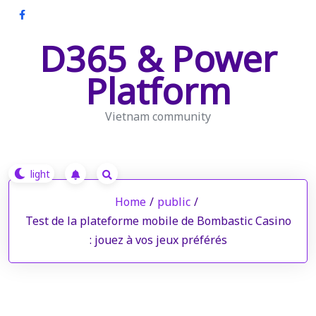
Skip
to
D365 & Power
content
Platform
Vietnam community
Home
/
public
/
Test de la plateforme mobile de Bombastic Casino
: jouez à vos jeux préférés