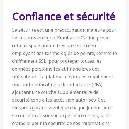
Confiance et sécurité
La sécurité est une préoccupation majeure pour
les joueurs en ligne. Bombastic Casino prend
cette responsabilité très au sérieux en
employant des technologies de pointe, comme le
chiffrement SSL, pour protéger toutes les
données personnelles et financières des
utilisateurs. La plateforme propose également
une authentification à deux facteurs (2FA),
ajoutant une couche supplémentaire de
sécurité contre les accès non autorisés. Ces
mesures garantissent que chaque joueur peut
se concentrer sur son expérience de jeu, sans
craindre pour la sécurité de ses informations.