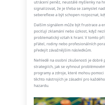
utrácení peněz, neustálé myšlenky na h
signalizovat, že je třeba se zamyslet na
sebereflexe a být schopen rozpoznat, kdy 
Dalším signálem může být frustrace a e
pociťují zklamání nebo úzkost, když nez
problematický vztah k hraní. V tomto pří
přátel, rodiny nebo profesionálních po
předejít závažnějším následkům.
Nehledě na osobní zkušenosti je dobré 
strategiích, jak se vyhnout problémovém
programy a zdroje, které mohou pomoci 
těchto nástrojích je zásadní pro každéh
hazardu.