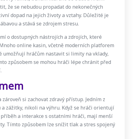
tit, že se nebudou propadat do nekonečných
vní dopad na jejich životy a vztahy. Důležité je
 zábavou a stává se zdrojem stresu.
í o dostupných nástrojích a zdrojích, které
Mnoho online kasin, včetně moderních platforem
ré umožňují hráčům nastavit si limity na vklady,
mto způsobem se mohou hráči lépe chránit před
.
zumem
a zároveň si zachovat zdravý přístup. Jedním z
 zážitky, nikoli na výhru. Když se hráči orientují
 příběh a interakce s ostatními hráči, mají menší
ty. Tímto způsobem lze snížit tlak a stres spojený