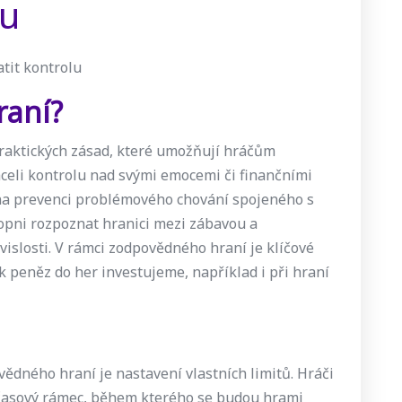
lu
atit kontrolu
raní?
raktických zásad, které umožňují hráčům
ráceli kontrolu nad svými emocemi či finančními
na prevenci problémového chování spojeného s
hopni rozpoznat hranici mezi zábavou a
islosti. V rámci zodpovědného hraní je klíčové
k peněz do her investujeme, například i při hraní
ědného hraní je nastavení vlastních limitů. Hráči
 časový rámec, během kterého se budou hrami