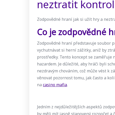
neztratit kontro
Zodpovědné hraní jak si užít hry a neztr
Co je zodpovědné h
Zodpovědné hraní představuje soubor p
vychutnávat si herní zážitky, aniž by zt
prostředky. Tento koncept se zaměřuje 
hazardem. Je důležité, aby hráči byli sc
nezdravým chováním, což může vést k záv
věnovat pozornost tomu, jak často a koli
na
casino mafia
.
Jedním z nejdůležitějších aspektů zodpov
by měli mít jasně stanovený rozpočet a