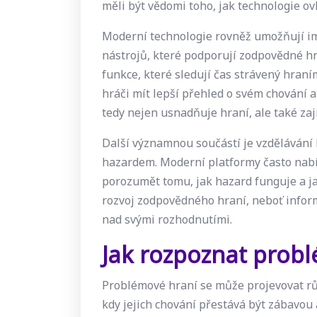
měli být vědomi toho, jak technologie ov
Moderní technologie rovněž umožňují i
nástrojů, které podporují zodpovědné h
funkce, které sledují čas strávený hra
hráči mít lepší přehled o svém chování a
tedy nejen usnadňuje hraní, ale také zaj
Další významnou součástí je vzdělávání 
hazardem. Moderní platformy často nabí
porozumět tomu, jak hazard funguje a ja
rozvoj zodpovědného hraní, neboť inform
nad svými rozhodnutími.
Jak rozpoznat prob
Problémové hraní se může projevovat růz
kdy jejich chování přestává být zábavou