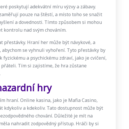
eré poskytují adekvátní míru výzvy a zábavy.
zaměřují pouze na štěstí, a místo toho se snažit
é myšlení a dovednosti. Tímto způsobem si mohou
žet kontrolu nad svým chováním.
at přestávky. Hraní her může být návykové, a
t, abychom se vyhnuli vyhoření. Tyto přestávky by
 k fyzickému a psychickému zdraví, jako je cvičení,
přáteli. Tím si zajistíme, že hra zůstane
.
hazardní hry
ím hraní. Online kasina, jako je Mafia Casino,
át kdykoliv a kdekoliv. Tato dostupnost může být
nezodpovědného chování. Důležité je mít na
měla nahradit zodpovědný přístup. Hráči by si