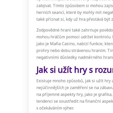
zabývat. Tímto způsobem si mohou zajis
herních seancí, které by mohly mít negati
také přiznat si, kdy už hra přestává být
Zodpovědné hraní také zahrnuje povědom
mohou hráčům pomoci udržet kontrolu. 
jako je Mafia Casino, nabízí funkce, kte
prohry nebo dobu strávenou hraním. Tí
negativními důsledky nadměrného hraní
Jak si užít hry s ro
Existuje mnoho způsobů, jak si užít hry 
nejúčinnějších je zaměření se na zábavu a
na příjemné aspekty hry, jako je grafika,
tendenci se soustředit na finanční aspek
s očekáváním výher.