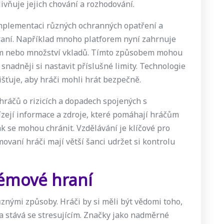
livňuje jejich chování a rozhodování.
mplementaci různých ochranných opatření a
raní. Například mnoho platforem nyní zahrnuje
ním nebo množství vkladů. Tímto způsobem mohou
 snadněji si nastavit příslušné limity. Technologie
išťuje, aby hráči mohli hrát bezpečně.
hráčů o rizicích a dopadech spojených s
zejí informace a zdroje, které pomáhají hráčům
k se mohou chránit. Vzdělávání je klíčové pro
ovaní hráči mají větší šanci udržet si kontrolu
lémové hraní
nými způsoby. Hráči by si měli být vědomi toho,
 a stává se stresujícím. Značky jako nadměrné