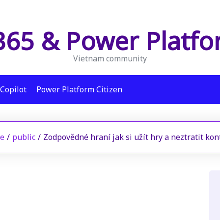
65 & Power Platf
Vietnam community
Copilot
Power Platform Citizen
e
/
public
/
Zodpovědné hraní jak si užít hry a neztratit kon