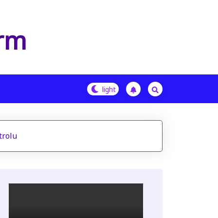
orm
trolu