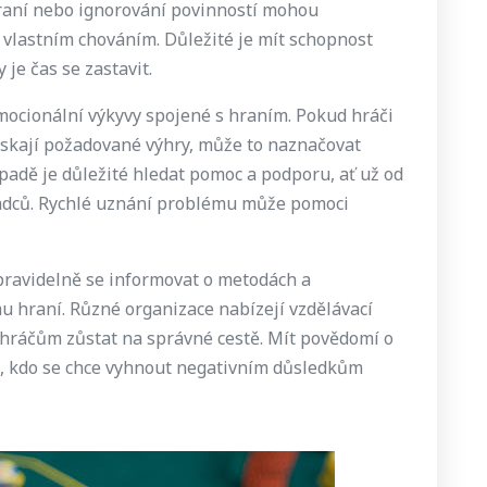
raní nebo ignorování povinností mohou
d vlastním chováním. Důležité je mít schopnost
je čas se zastavit.
mocionální výkyvy spojené s hraním. Pokud hráči
ískají požadované výhry, může to naznačovat
padě je důležité hledat pomoc a podporu, ať už od
radců. Rychlé uznání problému může pomoci
pravidelně se informovat o metodách a
u hraní. Různé organizace nabízejí vzdělávací
hráčům zůstat na správné cestě. Mít povědomí o
o, kdo se chce vyhnout negativním důsledkům