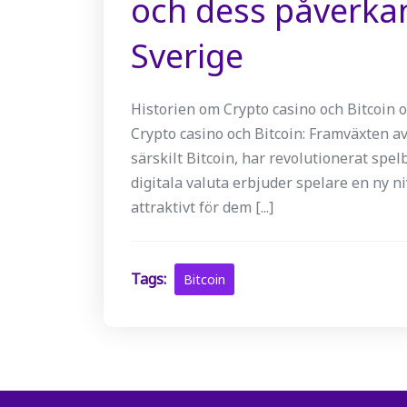
och dess påverkan
Sverige
Historien om Crypto casino och Bitcoin 
Crypto casino och Bitcoin: Framväxten av
särskilt Bitcoin, har revolutionerat sp
digitala valuta erbjuder spelare en ny ni
attraktivt för dem [...]
Tags:
Bitcoin