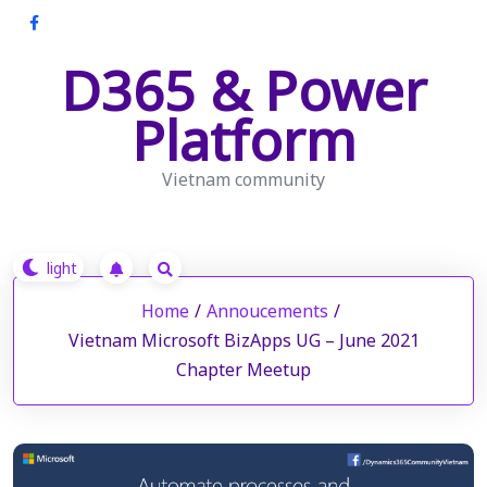
Skip
to
D365 & Power
content
Platform
Vietnam community
Home
/
Annoucements
/
Vietnam Microsoft BizApps UG – June 2021
Chapter Meetup