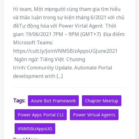
Hi team, Mời mọi người cùng tham gia tìm hiểu
và thảo luận trong sự kiện tháng 6/2021 với chủ
đềTự động hóa với Power Virtal Agent Thời
gian: 19/06/2021 7PM – 9PM (GMT+7) Địa điểm:
Microsoft Teams:
https://cutt.ly/JoinVNMSBizAppsUGJune2021
Ngôn ngữ: Tiếng Việt Chương
trình: Community Update. Automate Portal
development with [...]
Tags:
Azure Bot Framework
Chapter Meetup
Power Apps Portal CLI
Power Virtual Agents
VNMSBizAppsUG