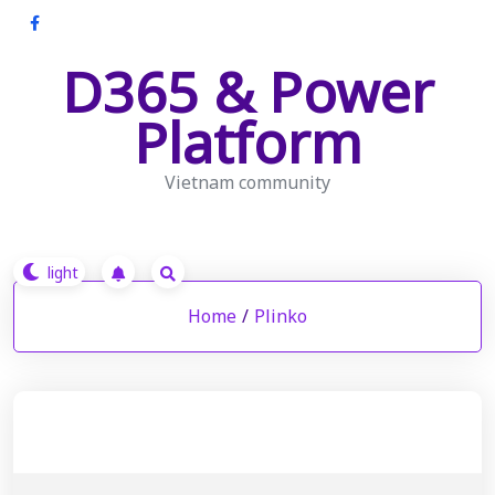
Skip
to
D365 & Power
content
Platform
Vietnam community
Home
/
Plinko