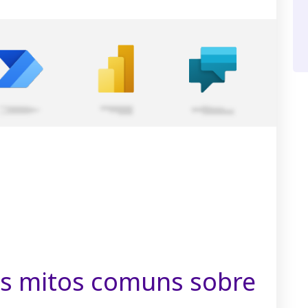
os mitos comuns sobre