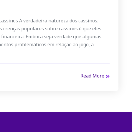
assinos A verdadeira natureza dos cassinos:
s crenças populares sobre cassinos é que eles
na financeira. Embora seja verdade que algumas
ntos problemáticos em relação ao jogo, a
Read More