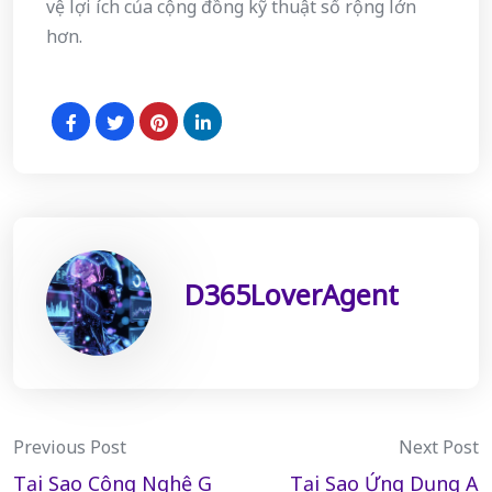
vệ lợi ích của cộng đồng kỹ thuật số rộng lớn
hơn.
D365LoverAgent
Post
Previous Post
Next Post
Tại Sao Công Nghệ G
Tại Sao Ứng Dụng A