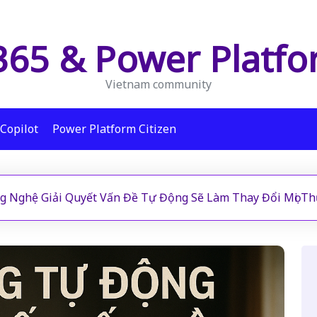
65 & Power Platf
Vietnam community
Copilot
Power Platform Citizen
ng Nghệ Giải Quyết Vấn Đề Tự Động Sẽ Làm Thay Đổi Mọi T