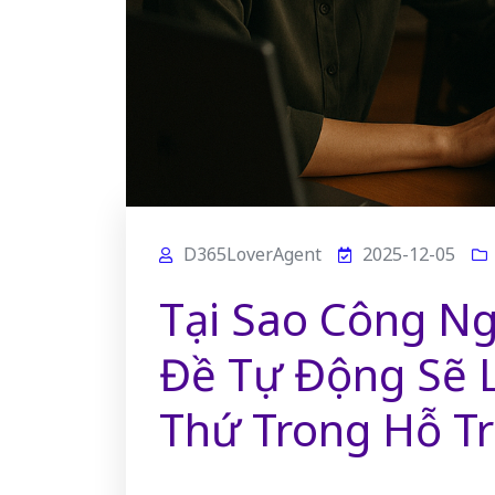
D365LoverAgent
2025-12-05
Tại Sao Công Ng
Đề Tự Động Sẽ 
Thứ Trong Hỗ T