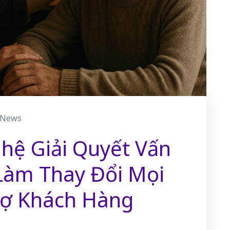
News
hệ Giải Quyết Vấn
Làm Thay Đổi Mọi
rợ Khách Hàng