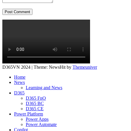
Post Comment
D365VN 2024 | Theme: NewsHit by
Themeuniver
Home
News
Learning and News
D365
D365 FnO
D365 BC
D365 CE
Power Platform
Power Apps
Power Automate
Copilot