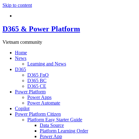
Skip to content
D365 & Power Platform
Vietnam community
Home
News
Learning and News
D365
D365 FnO
D365 BC
D365 CE
Power Platform
Power Apps
Power Automate
Copilot
Power Platform Citizen
Platform Easy Starter Guide
Data Source
Platform Learning Order
Power App