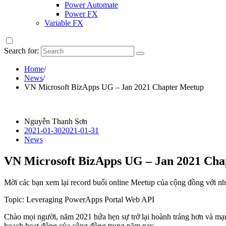
Power Automate
Power FX
Variable FX
Search for:
Home
/
News
/
VN Microsoft BizApps UG – Jan 2021 Chapter Meetup
Nguyễn Thanh Sơn
2021-01-30
2021-01-31
News
VN Microsoft BizApps UG – Jan 2021 Cha
Mời các bạn xem lại record buổi online Meetup của cộng đồng với nh
Topic: Leveraging PowerApps Portal Web API
Chào mọi người, năm 2021 hứa hẹn sự trở lại hoành tráng hơn và mạn
hoạch hoạt động của cộng đồng trong năm nay.