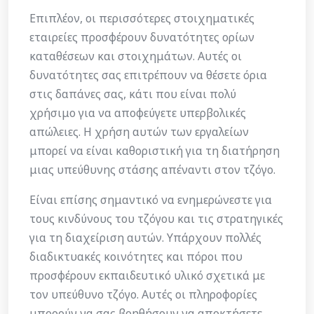
Επιπλέον, οι περισσότερες στοιχηματικές
εταιρείες προσφέρουν δυνατότητες ορίων
καταθέσεων και στοιχημάτων. Αυτές οι
δυνατότητες σας επιτρέπουν να θέσετε όρια
στις δαπάνες σας, κάτι που είναι πολύ
χρήσιμο για να αποφεύγετε υπερβολικές
απώλειες. Η χρήση αυτών των εργαλείων
μπορεί να είναι καθοριστική για τη διατήρηση
μιας υπεύθυνης στάσης απέναντι στον τζόγο.
Είναι επίσης σημαντικό να ενημερώνεστε για
τους κινδύνους του τζόγου και τις στρατηγικές
για τη διαχείριση αυτών. Υπάρχουν πολλές
διαδικτυακές κοινότητες και πόροι που
προσφέρουν εκπαιδευτικό υλικό σχετικά με
τον υπεύθυνο τζόγο. Αυτές οι πληροφορίες
μπορούν να σας βοηθήσουν να αποκτήσετε