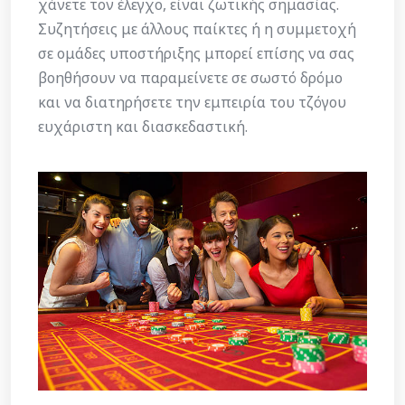
χάνετε τον έλεγχο, είναι ζωτικής σημασίας.
Συζητήσεις με άλλους παίκτες ή η συμμετοχή
σε ομάδες υποστήριξης μπορεί επίσης να σας
βοηθήσουν να παραμείνετε σε σωστό δρόμο
και να διατηρήσετε την εμπειρία του τζόγου
ευχάριστη και διασκεδαστική.