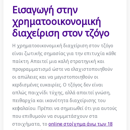
Εισαγωγή στην
χρηματοοικονομική
διαχείριση στον τζόγο
Η χρηματοοικονομική διαχείριση στον τζόγο
είναι ζωτικής σημασίας για την επιτυχία κάθε
παίκτη. Απαιτεί μια καλή στρατηγική και
προγραμματισμό ώστε να ελαχιστοποιηθούν
οι απώλειες και να μεγιστοποιηθούν οι
κερδισμένες ευκαιρίες. Ο τζόγος δεν είναι
απλώς παιχνίδι τύχης, αλλά απαιτεί γνώση,
πειθαρχία και ικανότητα διαχείρισης του
κεφαλαίου. Πρέπει να σημειωθεί ότι για αυτούς
που επιθυμούν να συμμετάσχουν στα
στοιχήματα, το
online στοίχημα άνω των 18