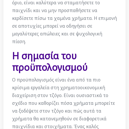
όριο, είναι καλύτερα να σταματήσετε το
παιχνίδι και να μην προσπαθήσετε να
κερδίσετε πίσω τα χαμένα χρήματα. Η επιμονή
σε αποτυχίες μπορεί να οδηγήσει σε
μεγαλύτερες απώλειες και σε ψυχολογική
πίεση.
Η σημασία του
προϋπολογισμού
Ο προϋπολογισμός είναι ένα από τα πιο
κρίσιμα εργαλεία στη χρηματοοικονομική
διαχείριση στον τζόγο. Είναι ουσιαστικά το
σχέδιο που καθορίζει πόσα χρήματα μπορείτε
να ξοδέψετε στον τζόγο και πώς αυτά τα
χρήματα θα κατανεμηθούν σε διαφορετικά
παιχνίδια και στοιχήματα. Ένας καλός