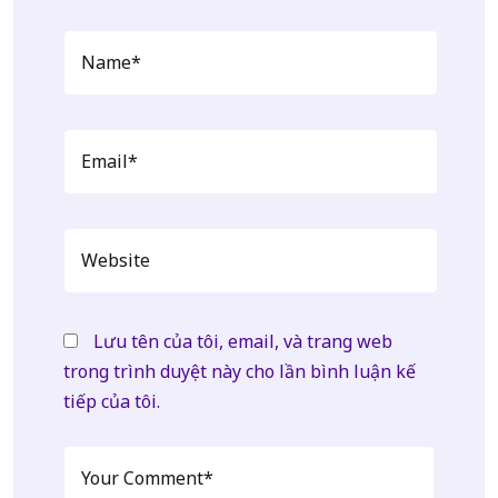
Lưu tên của tôi, email, và trang web
trong trình duyệt này cho lần bình luận kế
tiếp của tôi.