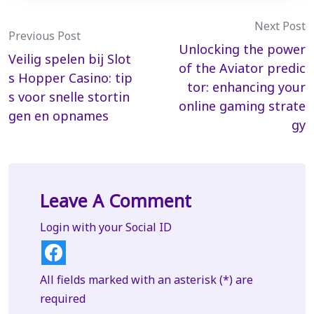
Post
Next Post
Previous Post
Unlocking the power
navigation
Veilig spelen bij Slot
of the Aviator predic
s Hopper Casino: tip
tor: enhancing your
s voor snelle stortin
online gaming strate
gen en opnames
gy
Leave A Comment
Login with your Social ID
All fields marked with an asterisk (*) are
required