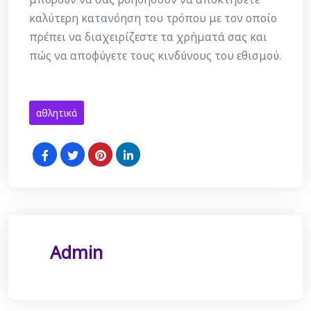
καλύτερη κατανόηση του τρόπου με τον οποίο
πρέπει να διαχειρίζεστε τα χρήματά σας και
πώς να αποφύγετε τους κινδύνους του εθισμού.
αθλητικά
Admin