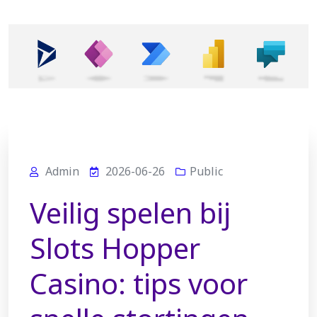
Admin
2026-06-26
Public
Veilig spelen bij
Slots Hopper
Casino: tips voor