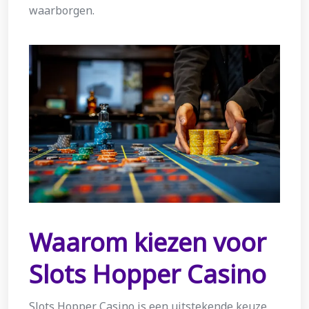
waarborgen.
Waarom kiezen voor
Slots Hopper Casino
Slots Hopper Casino is een uitstekende keuze