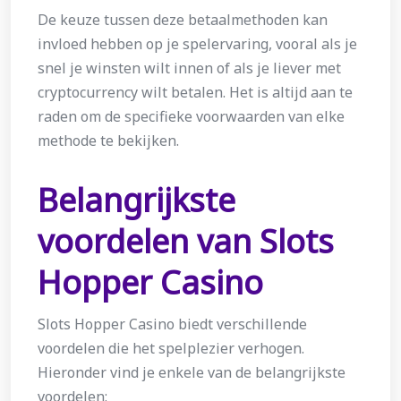
De keuze tussen deze betaalmethoden kan
invloed hebben op je spelervaring, vooral als je
snel je winsten wilt innen of als je liever met
cryptocurrency wilt betalen. Het is altijd aan te
raden om de specifieke voorwaarden van elke
methode te bekijken.
Belangrijkste
voordelen van Slots
Hopper Casino
Slots Hopper Casino biedt verschillende
voordelen die het spelplezier verhogen.
Hieronder vind je enkele van de belangrijkste
voordelen: