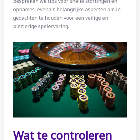
bespreken we tips voor snelle stortingen en
opnames, evenals belangrijke aspecten om in
gedachten te houden voor een veilige en
plezierige spelervaring.
Wat te controleren