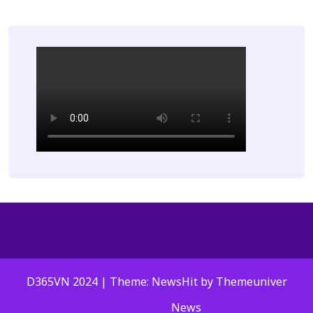
D365VN 2024 | Theme: NewsHit by
Themeuniver
News