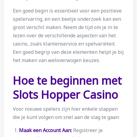
Een goed begin is essentieel voor een positieve
spelervaring, en een beetje onderzoek kan een
groot verschil maken. Neem de tijd om je in te
lezen over de verschillende aspecten van het
casino, zoals klantenservice en spelvariëteit.
Een goed begrip van deze elementen helpt je bij
het maken van weloverwogen keuzes.
Hoe te beginnen met
Slots Hopper Casino
Voor nieuwe spelers zijn hier enkele stappen
die je kunt volgen om snel aan de slag te gaan:
Maak een Account Aan:
Registreer je