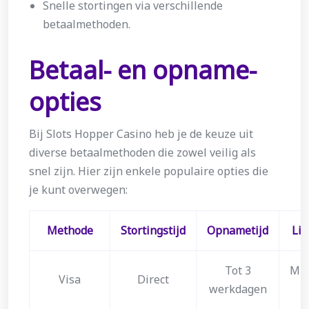
Snelle stortingen via verschillende
betaalmethoden.
Betaal- en opname-
opties
Bij Slots Hopper Casino heb je de keuze uit
diverse betaalmethoden die zowel veilig als
snel zijn. Hier zijn enkele populaire opties die
je kunt overwegen:
Methode
Stortingstijd
Opnametijd
Lim
Tot 3
Min
Visa
Direct
werkdagen