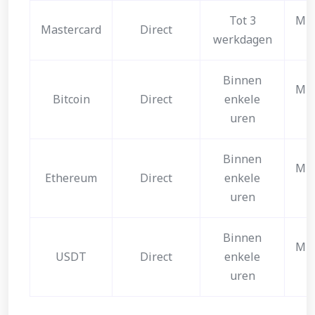
Tot 3
Min
Mastercard
Direct
werkdagen
Binnen
Min
Bitcoin
Direct
enkele
uren
Binnen
Min
Ethereum
Direct
enkele
uren
Binnen
Min
USDT
Direct
enkele
uren